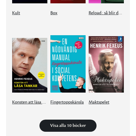
Kult
Box
Reload : så blir du återhämtningssmart
Konsten att läsa tankar : hur du förstår och påverkar andra utan att de märker något
Fingertoppskänsla
Maktspelet
Visa alla 10 böcker