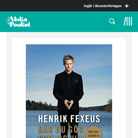
Ingår i Bonnierförlagen