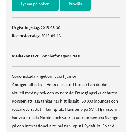
Lyssna på boken
Provläs
Utgivningsdag:
2015-03-30
Recensionsdag:
2015-04-13
Mediekontakt:
Bonnierförlagens Press
Genomskåda kriget om våra hjärnor
Äntligen tillbaka – Henrik Fexeus. I höst är han dubbelt
aktuell med ny bok och ny tv-serie! Framgångsrika debuten
Konsten att läsa tankar har hittills sålt i 30 000 inbundet och
redan översatts till fem språk. Hans serie på SVT, Hjärnstorm,
har visats i hela Norden och valts ut att representera Sverige
på den internationella tv-mässan Input i Sydafrika. ´När du