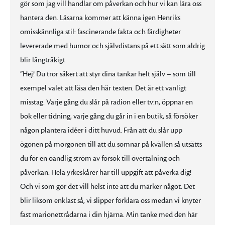
gör som jag vill handlar om påverkan och hur vi kan lära oss
hantera den. Läsarna kommer att känna igen Henriks
omisskännliga stil: fascinerande fakta och färdigheter
levererade med humor och självdistans på ett sätt som aldrig
blir långtråkigt.
”Hej! Du tror säkert att styr dina tankar helt själv – som till
exempel valet att läsa den här texten. Det är ett vanligt
misstag. Varje gång du slår på radion eller tv:n, öppnar en
bok eller tidning, varje gång du går in i en butik, så försöker
någon plantera idéer i ditt huvud. Från att du slår upp
ögonen på morgonen till att du somnar på kvällen så utsätts
du för en oändlig ström av försök till övertalning och
påverkan. Hela yrkeskårer har till uppgift att påverka dig!
Och vi som gör det vill helst inte att du märker något. Det
blir liksom enklast så, vi slipper förklara oss medan vi knyter
fast marionettrådarna i din hjärna. Min tanke med den här