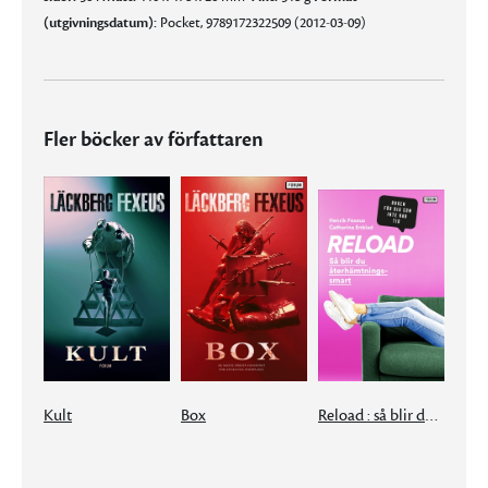
(utgivningsdatum):
Pocket, 9789172322509 (2012-03-09)
Fler böcker av författaren
Kult
Box
Reload : så blir du återhämtningssmart