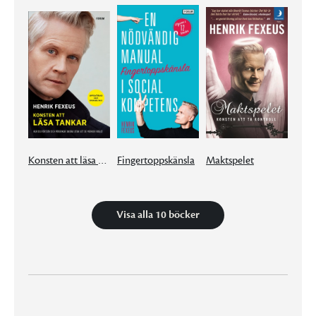
Konsten att läsa tankar : hur du förstår och påverkar andra utan att de märker något
Fingertoppskänsla
Maktspelet
Visa alla 10 böcker