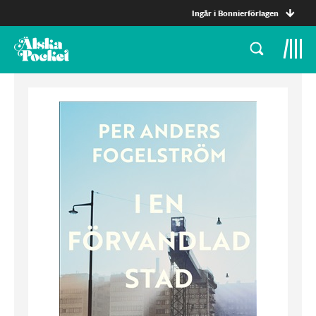
Ingår i Bonnierförlagen