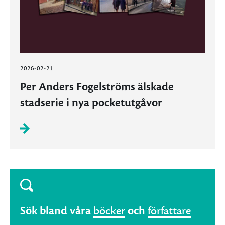
2026-02-21
Per Anders Fogelströms älskade
stadserie i nya pocketutgåvor
Sök bland våra
böcker
och
författare