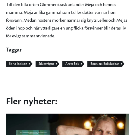
Till den lilla orten Glimmersträsk anländer Meja och hennes
mamma. Meja är lika gammal som Lelles dotter var när hon
försvann. Medan höstens mörker närmar sig knyts Lelles och Mejas
öden ihop och när ytterligare en ung flicka försvinner blir deras liv
för evigt sammantvinnade.
Taggar
Stina Jackson
Silvervägen
Årets Bok
Bonniers Bokklubbar
Fler nyheter: