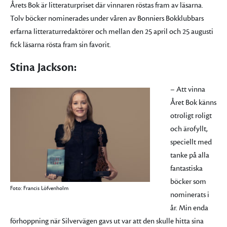
Årets Bok är litteraturpriset där vinnaren röstas fram av läsarna.
Tolv böcker nominerades under våren av Bonniers Bokklubbars
erfarna litteraturredaktörer och mellan den 25 april och 25 augusti
fick läsarna rösta fram sin favorit.
Stina Jackson:
– Att vinna
Året Bok känns
otroligt roligt
och ärofyllt,
speciellt med
tanke på alla
fantastiska
böcker som
Foto: Francis Löfvenholm
nominerats i
år. Min enda
förhoppning när Silvervägen gavs ut var att den skulle hitta sina