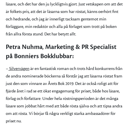
läsare, och det har den ju lyckligtvis gjort. Just vetskapen om att det
är folkets pris, att det är läsarna som har röstat, känns oerhört fint
och hedrande, och jag är innerligt tacksam gentemot min
förläggare, min redaktör och alla på förlaget som trott på boken
från allra första stund. Det har betytt allt.
Petra Nuhma
,
Marketing & PR Specialist
på Bonniers Bokklubbar:
–
Silvervägen
är en fantastisk roman och trots hård konkurrens från
de andra nominerade böckerna så förstår jag att läsarna röstat fram
just den som vinnare av Årets Bok 2019. Det är också roligt att för
fjärde året i rad se ett ökat engagemang för priset, både hos läsare,
förlag och författare. Under hela röstningsperioden är det många
läsare som jobbat hårt med att både rösta själva och att tipsa andra
om att rösta. Vi börjar få några verkligt starka ambassadörer för
priset nu.