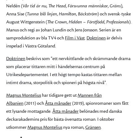
Neldén (
Vår tid är nu,
The Head
,
Försvunna människor
,
Gräns
),
Anna Sise (
Tunna blå linjen
,
Hamilton
,
Bäckström
) och svensk-tyske
August Wittgenstein (
The Crown
,
Hidden – Förstfödd
,
Professionals
).
Manus och regi av Johan Lundin och Jens Jonsson. Serien är en
samproduktion av bla TV4 och
Film i Väst
.
Doktrinen
är delvis
inspelad i Västra Götaland.
Doktrinen
beskrivs som "ett nervkittlande och skrämmande drama
som placerar tittaren mitt i händelsernas centrum på
Utrikesdepartementet. I ett högt tempo kastas tittaren mellan
intimt drama, storpolitik och spioneri på högsta nivå".
Magnus Montelius
har tidigare gett ut
Mannen från
Albanien
(2011) och
Åtta månader
(2019), spionromaner som fått
ett lysande mottagande.
Åtta månader
belönades med danska
deckarakademins pris för bästa översatta roman. I oktober
utkommer
Magnus Montelius
nya roman,
Gränsen
.