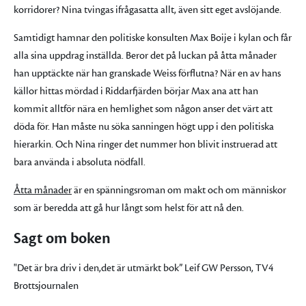
korridorer? Nina tvingas ifrågasatta allt, även sitt eget avslöjande.
Samtidigt hamnar den politiske konsulten Max Boije i kylan och får
alla sina uppdrag inställda. Beror det på luckan på åtta månader
han upptäckte när han granskade Weiss förflutna? När en av hans
källor hittas mördad i Riddarfjärden börjar Max ana att han
kommit alltför nära en hemlighet som någon anser det värt att
döda för. Han måste nu söka sanningen högt upp i den politiska
hierarkin. Och Nina ringer det nummer hon blivit instruerad att
bara använda i absoluta nödfall.
Åtta månader
är en spänningsroman om makt och om människor
som är beredda att gå hur långt som helst för att nå den.
Sagt om boken
"Det är bra driv i den,det är utmärkt bok” Leif GW Persson, TV4
Brottsjournalen