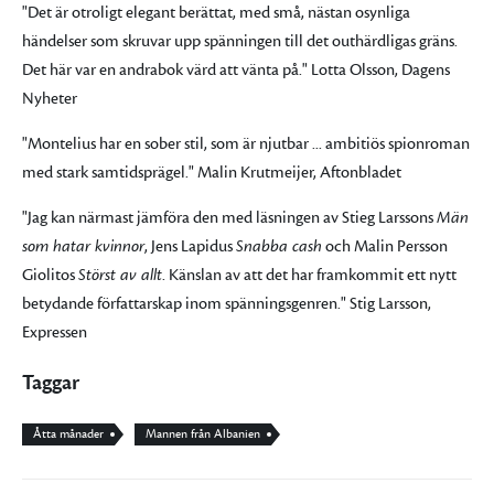
"Det är otroligt elegant berättat, med små, nästan osynliga
händelser som skruvar upp spänningen till det outhärdligas gräns.
Det här var en andrabok värd att vänta på." Lotta Olsson, Dagens
Nyheter
"Montelius har en sober stil, som är njutbar ... ambitiös spionroman
med stark samtidsprägel." Malin Krutmeijer, Aftonbladet
"Jag kan närmast jämföra den med läsningen av Stieg Larssons
Män
som hatar kvinnor
, Jens Lapidus
Snabba cash
och Malin Persson
Giolitos
Störst av allt
. Känslan av att det har framkommit ett nytt
betydande författarskap inom spänningsgenren." Stig Larsson,
Expressen
Taggar
Åtta månader
Mannen från Albanien