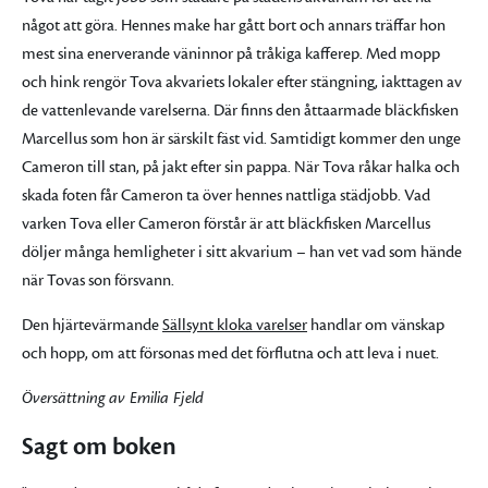
något att göra. Hennes make har gått bort och annars träffar hon
mest sina enerverande väninnor på tråkiga kafferep. Med mopp
och hink rengör Tova akvariets lokaler efter stängning, iakttagen av
de vattenlevande varelserna. Där finns den åttaarmade bläckfisken
Marcellus som hon är särskilt fäst vid. Samtidigt kommer den unge
Cameron till stan, på jakt efter sin pappa. När Tova råkar halka och
skada foten får Cameron ta över hennes nattliga städjobb. Vad
varken Tova eller Cameron förstår är att bläckfisken Marcellus
döljer många hemligheter i sitt akvarium – han vet vad som hände
när Tovas son försvann.
Den hjärtevärmande
Sällsynt kloka varelser
handlar om vänskap
och hopp, om att försonas med det förflutna och att leva i nuet.
Översättning av Emilia Fjeld
Sagt om boken