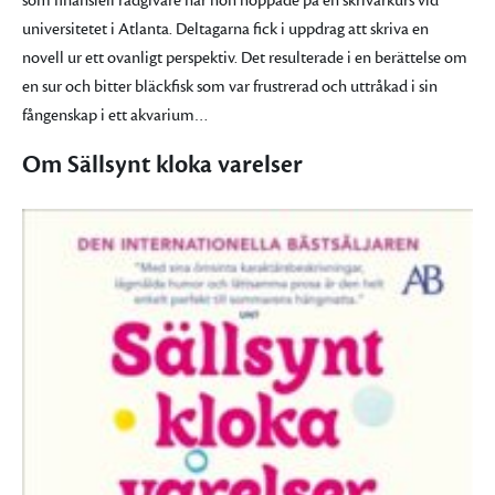
som finansiell rådgivare när hon hoppade på en skrivarkurs vid
universitetet i Atlanta. Deltagarna fick i uppdrag att skriva en
novell ur ett ovanligt perspektiv. Det resulterade i en berättelse om
en sur och bitter bläckfisk som var frustrerad och uttråkad i sin
fångenskap i ett akvarium…
Om Sällsynt kloka varelser