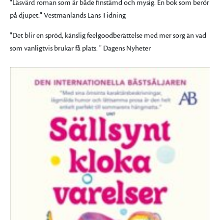
"Läsvärd roman som är både finstämd och mysig. En bok som berör
på djupet." Vestmanlands Läns Tidning
"Det blir en spröd, känslig feelgoodberättelse med mer sorg än vad
som vanligtvis brukar få plats. " Dagens Nyheter