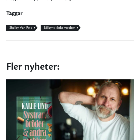
Taggar
Shelby Van Pelt
Sällsynt kloka varelser
Fler nyheter: