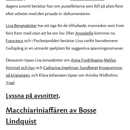
dagens avsnitt berättar han om pusselbitarna som föll på plats först
efter arbetet med den prisade tv-dokumentären.
Lina Bengtsdotter
har ett öga för de tilltufsade, människor som livet
farit fram med utan att be om lov. Efter
Annabelle
kommer nu
Francesca
och i Pocketpodden berättar Lina varför barndomens
Gullspång är en utmärkt spelplats för suggestiva spänningsromaner.
Dessutom tipsar Lisa Jonasdotter om
Anna Fredrikssons
Mellan
himmel och hav
och
Catharina Ingelman-Sundbergs
Krutgummor
på krigsstigen
, och Klara Johansson tipsar om Annika Widholms
Yrsel
.
Lyssna på avsnittet
.
Macchiariniaffären av Bosse
Lindquist