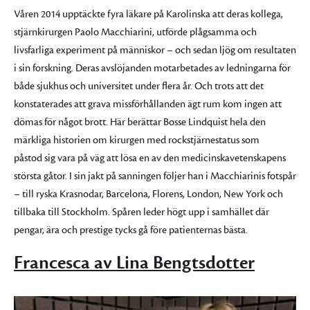
Våren 2014 upptäckte fyra läkare på Karolinska att deras kollega,
stjärnkirurgen Paolo Macchiarini, utförde plågsamma och
livsfarliga experiment på människor – och sedan ljög om resultaten
i sin forskning. Deras avslöjanden motarbetades av ledningarna för
både sjukhus och universitet under flera år. Och trots att det
konstaterades att grava missförhållanden ägt rum kom ingen att
dömas för något brott. Här berättar Bosse Lindquist hela den
märkliga historien om kirurgen med rockstjärnestatus som
påstod sig vara på väg att lösa en av den medicinskavetenskapens
största gåtor. I sin jakt på sanningen följer han i Macchiarinis fotspår
– till ryska Krasnodar, Barcelona, Florens, London, New York och
tillbaka till Stockholm. Spåren leder högt upp i samhället där
pengar, ära och prestige tycks gå före patienternas bästa.
Francesca av Lina Bengtsdotter