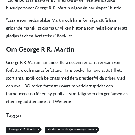
”Ett renodlat fantasyäventyr med två av de mest sympatiska
huvudpersoner George R. R. Martin någonsin har skapat.” bustle
”Läsare som redan älskar Martin och hans förmåga att få fram
gripande mänskligt drama ur vilken historia som helst kommer att
glädjas åt dessa berättelser.” Booklist
Om George R.R. Martin
George R.R. Martin
har under flera decennier varit verksam som
författare och manusförfattare. Hans böcker har översatts till ett
stort antal språk och belönats med flera prestigefyllda priser. Med
den nya HBO-serien fortsätter Martins värld att spridas och
introduceras nu för en ny publik – samtidigt som den ger fansen en
efterlängtad återkomst till Westeros.
Taggar
George R. R. Martin
Riddaren av de sju konungarikena