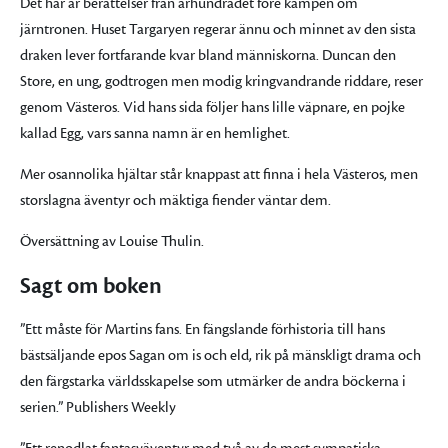
Det här är berättelser från århundradet före kampen om
järntronen. Huset Targaryen regerar ännu och minnet av den sista
draken lever fortfarande kvar bland människorna. Duncan den
Store, en ung, godtrogen men modig kringvandrande riddare, reser
genom Västeros. Vid hans sida följer hans lille väpnare, en pojke
kallad Egg, vars sanna namn är en hemlighet.
Mer osannolika hjältar står knappast att finna i hela Västeros, men
storslagna äventyr och mäktiga fiender väntar dem.
Översättning av Louise Thulin.
Sagt om boken
”Ett måste för Martins fans. En fängslande förhistoria till hans
bästsäljande epos Sagan om is och eld, rik på mänskligt drama och
den färgstarka världsskapelse som utmärker de andra böckerna i
serien.” Publishers Weekly