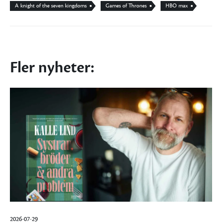
A knight of the seven kingdoms
Games of Thrones
HBO max
Fler nyheter:
2026-07-29