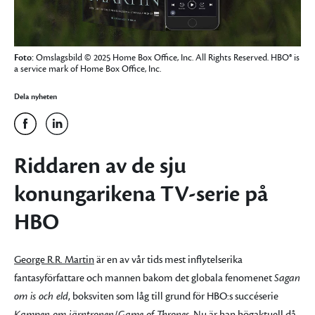
Foto:
Omslagsbild © 2025 Home Box Office, Inc. All Rights Reserved. HBO® is
a service mark of Home Box Office, Inc.
Dela nyheten
Riddaren av de sju
konungarikena TV-serie på
HBO
George R.R. Martin
är en av vår tids mest inflytelserika
fantasyförfattare och mannen bakom det globala fenomenet
Sagan
om is och eld
, boksviten som låg till grund för HBO:s succéserie
Kampen om järntronen
/
Game of Thrones
. Nu är han högaktuell då