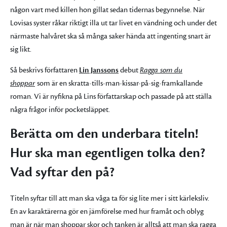
någon vart med killen hon gillat sedan tidernas begynnelse. När
Lovisas syster råkar riktigt illa ut tar livet en vändning och under det
närmaste halvåret ska så många saker hända att ingenting snart är
sig likt.
Så beskrivs författaren
Lin Janssons
debut
Ragga som du
shoppar
som är en skratta-tills-man-kissar-på-sig-framkallande
roman. Vi är nyfikna på Lins författarskap och passade på att ställa
några frågor inför pocketsläppet.
Berätta om den underbara titeln!
Hur ska man egentligen tolka den?
Vad syftar den på?
Titeln syftar till att man ska våga ta för sig lite mer i sitt kärleksliv.
En av karaktärerna gör en jämförelse med hur framåt och oblyg
man är när man shoppar skor och tanken är alltså att man ska ragga