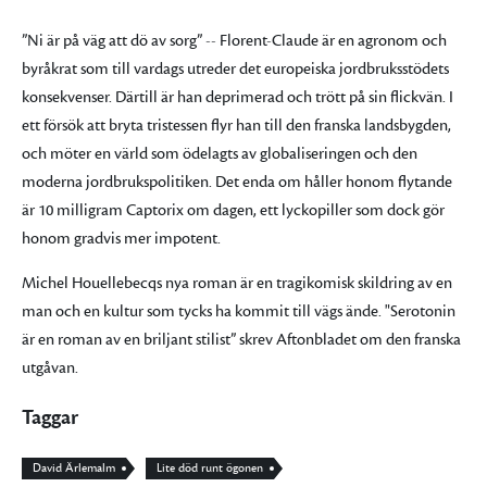
”Ni är på väg att dö av sorg” -- Florent-Claude är en agronom och
byråkrat som till vardags utreder det europeiska jordbruksstödets
konsekvenser. Därtill är han deprimerad och trött på sin flickvän. I
ett försök att bryta tristessen flyr han till den franska landsbygden,
och möter en värld som ödelagts av globaliseringen och den
moderna jordbrukspolitiken. Det enda om håller honom flytande
är 10 milligram Captorix om dagen, ett lyckopiller som dock gör
honom gradvis mer impotent.
Michel Houellebecqs nya roman är en tragikomisk skildring av en
man och en kultur som tycks ha kommit till vägs ände. "Serotonin
är en roman av en briljant stilist” skrev Aftonbladet om den franska
utgåvan.
Taggar
David Ärlemalm
Lite död runt ögonen