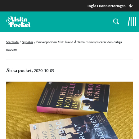
Ingår i Bonnierförlagen
Startsida
/
Nyheter
/
Pocketpodden #68: David Ärlemalm komplicerar den dåliga
pappan
Älska pocket
, 2020-10-09