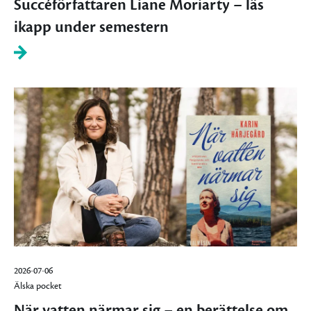
Succéförfattaren Liane Moriarty – läs
ikapp under semestern
2026-07-06
Älska pocket
När vatten närmar sig – en berättelse om