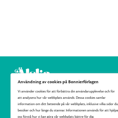
Användning av cookies på Bonnierförlagen
Vi använder cookies för att förbättra din användarupplevelse och för
Vi samlar Bonnierförlagens pocketutgivning och ger varje
att analysera hur vår webbplats används. Dessa cookies samlar
månad ut 10–15 nya efterlängtade titlar.
information om ditt beteende på vår webbplats, inklusive vilka sidor du
besöker och hur länge du stannar. Informationen används för att hjälpa
oss förstå hur vi kan göra vår webbplats bättre för dig.