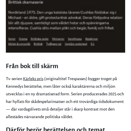
Från bok till skärm
Tv-serien
Kärleks pris
(originaltitel Trespasses) bygger troget på
Kennedys berättelse, men låter också karaktärerna och miljön
utvecklas i en ny dramatiserad form. Serien producerades 2025 och
har hyllats för skådespelarinsatser och ett trovärdiga tidsdokument
— där vardagslivets små detaljer står i skarp kontrast mot den
allestädes närvarande politiska våldet.
Därför berör berättelsen och temat