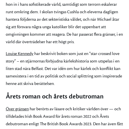
hon in i hans sofistikerade värld, samtidigt som terrorn eskalerar
runt omkring dem. I skolan tvingas Cushla och eleverna dagligen
hantera följderna av det sekteristiska våldet, och när Michael åtar
sig att försvara några unga katoliker blir det uppenbart att
omgivningen kommer att reagera. De har passerat flera gränser, i en
värld där överträdelser har ett högt pris.
Louise Kennedy
har beskrivit boken som just en "star-crossed love
story" – en stjärnornas förbjudna kärlekshistoria som utspelas i en
liten stad nära Belfast. Det var idén om hur kärlek och konflikt kan
samexistera i en tid av politisk och social splittring som inspirerade
henne att skriva berättelsen.
Årets roman och årets debutroman
Över gränsen
har berörts av läsare och kritiker världen över — och
tilldelades Irish Book Award för årets roman 2022 och Årets
debutroman enligt The British Book Awards 2023. Den har även fått