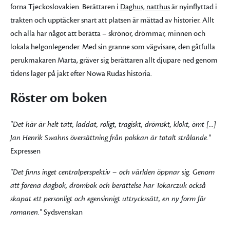
forna Tjeckoslovakien. Berättaren i
Daghus, natthus
är nyinflyttad i
trakten och upptäcker snart att platsen är mättad av historier. Allt
och alla har något att berätta – skrönor, drömmar, minnen och
lokala helgonlegender. Med sin granne som vägvisare, den gåtfulla
perukmakaren Marta, gräver sig berättaren allt djupare ned genom
tidens lager på jakt efter Nowa Rudas historia.
Röster om boken
"Det här är helt tätt, laddat, roligt, tragiskt, drömskt, klokt, ömt [...]
Jan Henrik Swahns översättning från polskan är totalt strålande."
Expressen
"Det finns inget centralperspektiv – och världen öppnar sig. Genom
att förena dagbok, drömbok och berättelse har Tokarczuk också
skapat ett personligt och egensinnigt uttryckssätt, en ny form för
romanen."
Sydsvenskan