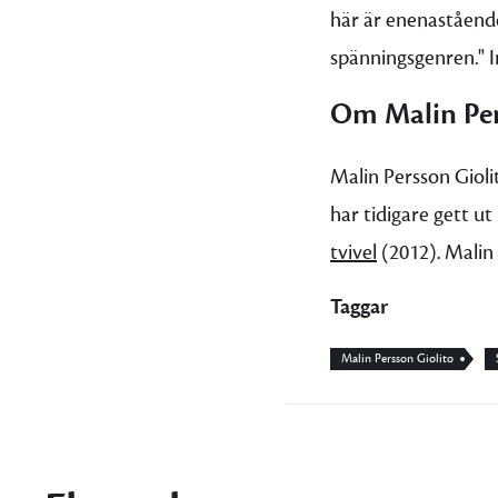
här är enenastående
spänningsgenren." I
Om Malin Per
Malin Persson Gioli
har tidigare gett 
tvivel
(2012). Malin 
Taggar
Malin Persson Giolito