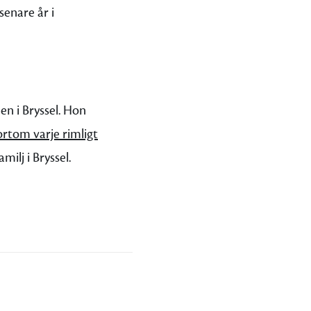
enare år i
n i Bryssel. Hon
rtom varje rimligt
ilj i Bryssel.