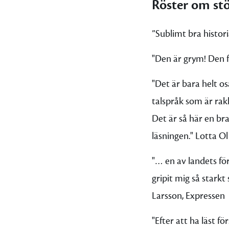
Röster om stö
”Sublimt bra histor
"Den är grym! Den f
"Det är bara helt os
talspråk som är rak
Det är så här en bra
läsningen." Lotta O
"… en av landets fö
gripit mig så starkt
Larsson, Expressen
"Efter att ha läst f