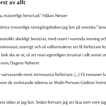
rst av allt
ia, mästerligt berättad.” Håkan Nesser
örsta trovärdiga rättegångsboken jag läst på svenska." Jen
annolikt skickligt berättat, med raseri i varenda mening och
knivsvasst, snärtigt och så välformulerat att få författare
 bok ska se ut, så att man egentligen struntar i allt annat 
l sson, Dagens Nyheter
r närvarande mest intressanta författare. (...) Få romaner h
 som de avslutande sidorna av Malin Persson Giolitos Störst a
örsta sidan är jag fast. Sedan fortsatt jag att läsa som vore j