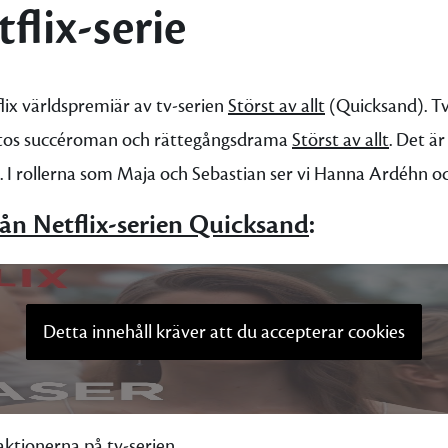
flix-serie
flix världspremiär av tv-serien
Störst av allt
(Quicksand). Tv
itos succéroman och rättegångsdrama
Störst av allt
. Det är
 I rollerna som Maja och Sebastian ser vi Hanna Ardéhn o
från Netflix-serien Quicksand
:
Detta innehåll kräver att du accepterar cookies
aktionerna på tv-serien
.