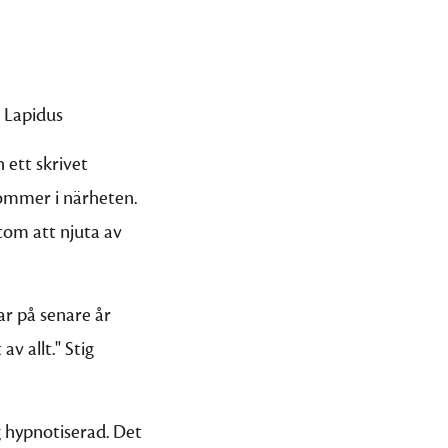
s Lapidus
 ett skrivet
 kommer i närheten.
utom att njuta av
ar på senare år
v allt." Stig
ag hypnotiserad. Det