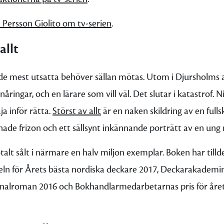
 Persson Giolito om tv-serien
.
allt
 de mest utsatta behöver sällan mötas. Utom i Djursholms
ringar, och en lärare som vill väl. Det slutar i katastrof.
ja inför rätta.
Störst av allt
är en naken skildring av en fullsk
de frizon och ett sällsynt inkännande porträtt av en ung
alt sålt i närmare en halv miljon exemplar. Boken har tillde
eln för Årets bästa nordiska deckare 2017, Deckarakademins
inalroman 2016 och Bokhandlarmedarbetarnas pris för året