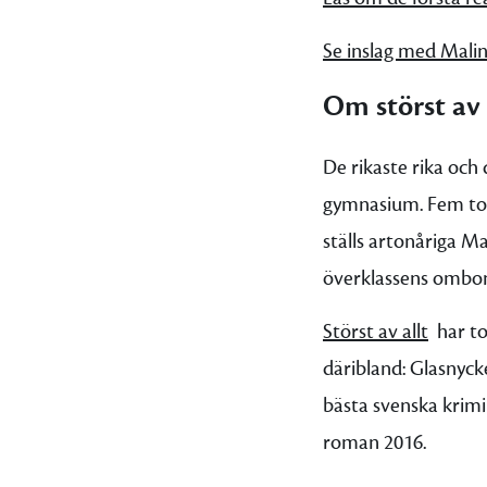
Se inslag med Malin
Om störst av 
De rikaste rika och
gymnasium. Fem tonå
ställs artonåriga Ma
överklassens ombona
Störst av allt
har tot
däribland: Glasnyck
bästa svenska krim
roman 2016.