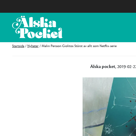
Startsida
/
Nyheter
/
Malin Persson Giolitos Störst av allt som Netflix-serie
Älska pocket
, 2019-02-2