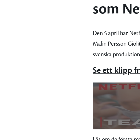
som Net
Den 5 april har Net
Malin Persson Giol
svenska produktion.
Se ett klipp 
Läs om de första re