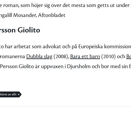
 roman, som höjer sig över det mesta som getts ut under s
ngalill Mosander, Aftonbladet
sson Giolito
to har arbetat som advokat och på Europeiska kommissione
ut romanerna
Dubbla slag
(2008),
Bara ett barn
(2010) och
Bo
Persson Giolito är uppvuxen i Djursholm och bor med sin fam
Störst av allt