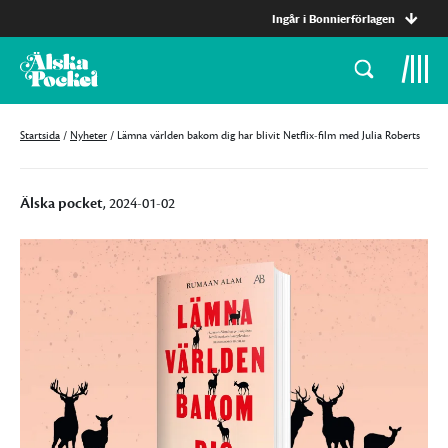
Ingår i Bonnierförlagen
Startsida
/
Nyheter
/
Lämna världen bakom dig har blivit Netflix-film med Julia Roberts
Älska pocket
, 2024-01-02