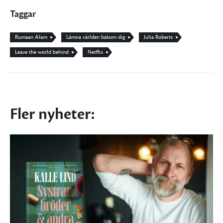
Taggar
Rumaan Alam
Lämna världen bakom dig
Julia Roberts
Leave the world behind
Netflix
Fler nyheter: