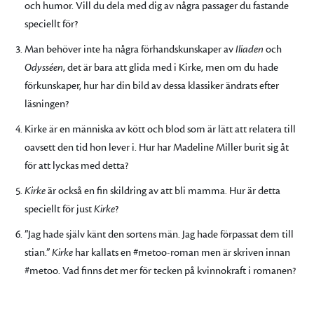
och humor. Vill du dela med dig av några passager du fastande
speciellt för?
Man behöver inte ha några förhandskunskaper av
Iliaden
och
Odysséen
, det är bara att glida med i Kirke, men om du hade
förkunskaper, hur har din bild av dessa klassiker ändrats efter
läsningen?
Kirke är en människa av kött och blod som är lätt att relatera till
oavsett den tid hon lever i. Hur har Madeline Miller burit sig åt
för att lyckas med detta?
Kirke
är också en fin skildring av att bli mamma. Hur är detta
speciellt för just
Kirke
?
”Jag hade själv känt den sortens män. Jag hade förpassat dem till
stian.”
Kirke
har kallats en #metoo-roman men är skriven innan
#metoo. Vad finns det mer för tecken på kvinnokraft i romanen?