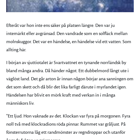
Efteråt var hon inte ens säker på platsen längre. Den var ju
intemärkt eller avgränsad. Den vandrade som en solfläck mellan
molnskuggor. Det var en händelse, en händelse vid ett vatten. Som
allting här.
I början av sjuttiotalet är Svartvattnet en tynande norrländsk by
bland många andra. Då händer något. Ett dubbelmord långt ute i
väglöst land. Det går arton år innan någon börjar ana sanningen om
det som skett och då blir det lika farligt därute i myrlandet igen.
Händelsen har blivit en mörk kraft med verkan in i många
människors liv.
"Ett ljud. Hon vaknade av det. Klockan var fyra på morgonen. Fyra
noll två med klockradions röda pinnar. Rummet var gråljust. På
fönsterrutorna låg ett randmönster av regndroppar och utanför