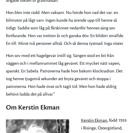
ångade fukten ur gräsmassan.
Hon blev inte rädd. Men vaksam. Nu hörde hon vad det var: en
bilmotor på lågt varv. Ingen kunde ha ärende upp till henne så
tidigt. Saddie som låg på fårskinnet nedanför hennes säng sov
fortfarande. Hon var tretton år och ganska döv. En bildörr smällde.
En till. Minst två personer alltså. Och så denna tystnad. Inga röster.
Hon sov med ett hagelgevär intill sig. Sängen stod en bit från
väggen och i mellanrummet låg geväret. Ett mycket nätt vapen,
spanskt. En Sabela. Patronerna hade hon bakom klockradion. Det
tog henne tjugotvå sekunder att bryta geväret och stoppa i
patronerna. Hon hade övat och tagit tid. Men hon hade aldrig
behövt ladda det på allvar."
Om Kerstin Ekman
Kerstin Ekman
, född 1933
i Risinge, Östergötland,