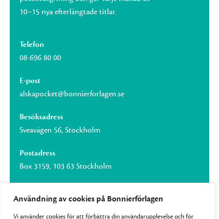
10–15 nya efterlängtade titlar.
Telefon
08-696 80 00
E-post
alskapocket@bonnierforlagen.se
Besöksadress
Sveavägen 56, Stockholm
Postadress
Box 3159, 103 63 Stockholm
Användning av cookies på Bonnierförlagen
Vi använder cookies för att förbättra din användarupplevelse och för