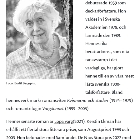
debuterade 1959 som
deckarförfattare. Hon
valdes in i Svenska
Akademien 1978, och
lämnade den 1989.
Hennes rika
berättarkonst, som ofta
tar avstamp i det
vardagliga, har gjort
henne till en av våra mest
Foto: Bodil Bergqvist
lästa svenska 1900-
talsförfattare. Bland
hennes verk märks romansviten
Kvinnorna och staden
(1974–1979)
och romantrilogin
Vargskinnet
(1999–2003).
Hennes senaste roman är
Löpa varg
(2021). Kerstin Ekman har
erhållit ett flertal stora litterära priser, som Augustpriset 1993 och
2003. Hon belönades med Samfundet De Nios Stora pris 2022 med