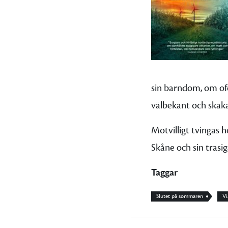
sin barndom, om of
välbekant och skak
Motvilligt tvingas h
Skåne och sin trasiga
Taggar
Slutet på sommaren
Vi