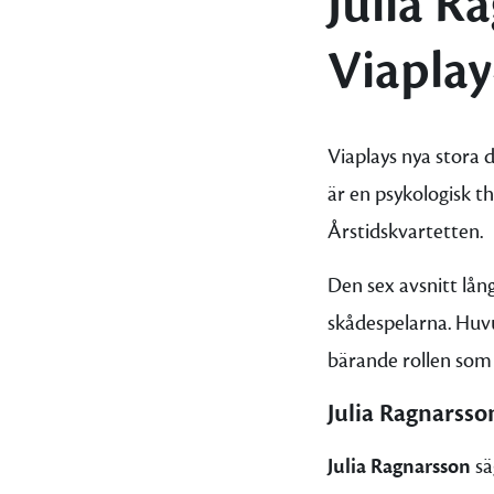
Julia R
Viaplay
Viaplays nya stora
är en psykologisk th
Årstidskvartetten.
Den sex avsnitt lång
skådespelarna. Huv
bärande rollen som 
Julia Ragnarsso
Julia Ragnarsson
sä