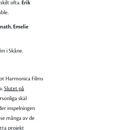
skilt ofta.
Erik
ble.
nath
,
Emelie
m i Skåne.
ågot Harmonica Films
a.
Slutet på
rsonliga skäl
der inspelningen
 se många av de
tta projekt