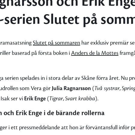
agnarsson och Erik Enge
-serien Slutet på som
 dramasatsning
Slutet på sommaren
har exklusiv premiär sen
riller baserad på första boken i
Anders de la Mottes
framgå
a serien spelades in i stora delar av Skåne förra året. Nu p
udrollen som Vera gör
Julia Ragnarsson
(
Två systrar
,
Sprin
Isak ser vi
Erik Enge
(
Tigrar
,
Svart krabba
).
n och Erik Enge i de bärande rollerna
ger i ett pressmeddelande att hon är förväntansfull inför 