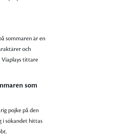
t på sommaren är en
araktärer och
 Viaplays tittare
sommaren som
rig pojke på den
g i sökandet hittas
bt.