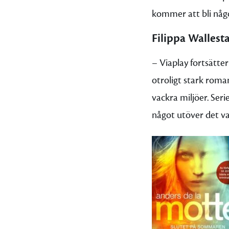
kommer att bli någo
Filippa Walles
– Viaplay fortsätte
otroligt stark roma
vackra miljöer. Seri
något utöver det va