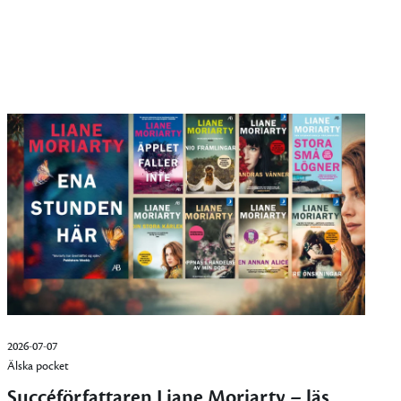
2026-07-07
Älska pocket
Succéförfattaren Liane Moriarty – läs