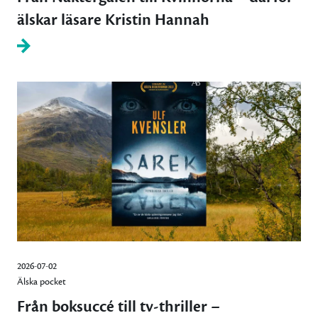
älskar läsare Kristin Hannah
2026-07-02
Älska pocket
Från boksuccé till tv-thriller –