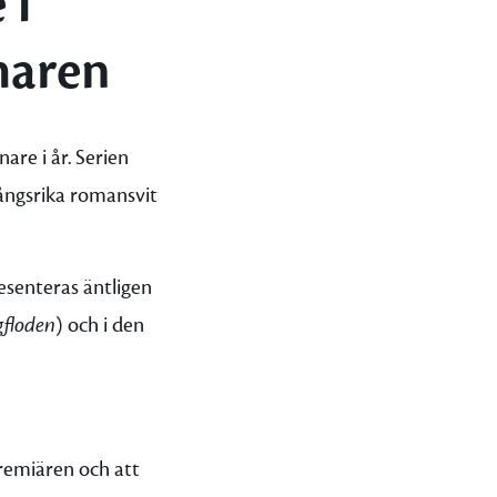
 i
maren
are i år. Serien
ngsrika romansvit
resenteras äntligen
gfloden
) och i den
premiären och att