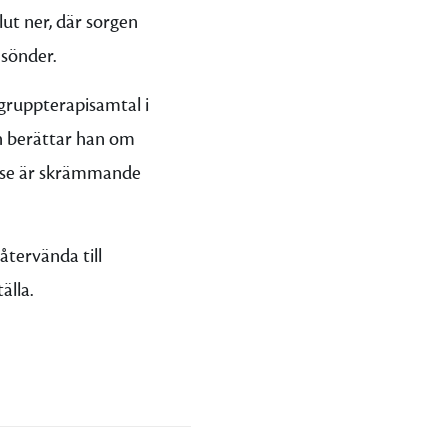
lut ner, där sorgen
 sönder.
 gruppterapisamtal i
n berättar han om
else är skrämmande
återvända till
älla.