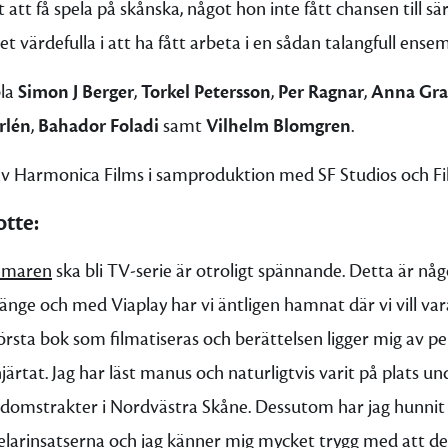
t att få spela på skånska, något hon inte fått chansen till sär
 värdefulla i att ha fått arbeta i en sådan talangfull ensem
bla
Simon J Berger
,
Torkel Petersson
,
Per Ragnar
,
Anna Gra
rlén
,
Bahador Foladi
samt
Vilhelm Blomgren
.
av Harmonica Films i samproduktion med SF Studios och Fil
tte:
mmaren
ska bli TV-serie är otroligt spännande. Detta är n
länge och med Viaplay har vi äntligen hamnat där vi vill var
örsta bok som filmatiseras och berättelsen ligger mig av pe
rtat. Jag har läst manus och naturligtvis varit på plats un
omstrakter i Nordvästra Skåne. Dessutom har jag hunnit
elarinsatserna och jag känner mig mycket trygg med att de