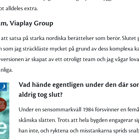
t alldeles extra.
tam, Viaplay Group
r att satsa på starka nordiska berättelser som berör. Slute
n som jag sträckläste mycket på grund av dess komplexa k
eversionen är skapat av ett otroligt team och jag vågar lova
nliga.
Vad hände egentligen under den där 
aldrig tog slut?
Under en sensommarkväll 1984 försvinner en femå
skånska slätten. Trots att hela bygden engagerar si
han inte, och ryktena och misstankarna sprids snab