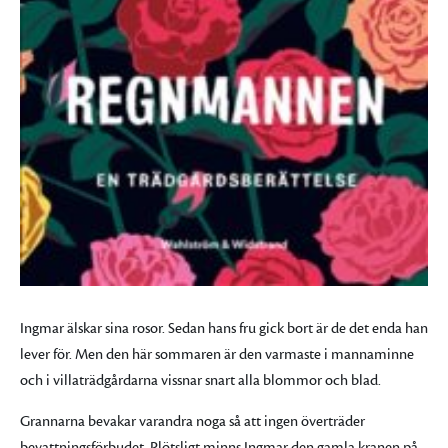
Ingmar älskar sina rosor. Sedan hans fru gick bort är de det enda han
lever för. Men den här sommaren är den varmaste i mannaminne
och i villaträdgårdarna vissnar snart alla blommor och blad.
Grannarna bevakar varandra noga så att ingen överträder
bevattningsförbudet. Plötsligt minns Ingmar den gamla kranen på