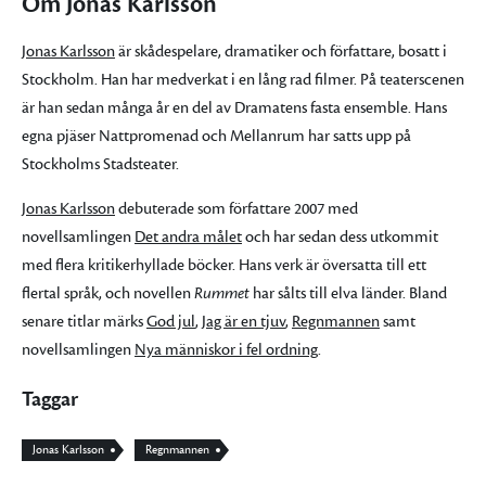
Om Jonas Karlsson
Jonas Karlsson
är skådespelare, dramatiker och författare, bosatt i
Stockholm. Han har medverkat i en lång rad filmer. På teaterscenen
är han sedan många år en del av Dramatens fasta ensemble. Hans
egna pjäser Nattpromenad och Mellanrum har satts upp på
Stockholms Stadsteater.
Jonas Karlsson
debuterade som författare 2007 med
novellsamlingen
Det andra målet
och har sedan dess utkommit
med flera kritikerhyllade böcker. Hans verk är översatta till ett
flertal språk, och novellen
Rummet
har sålts till elva länder. Bland
senare titlar märks
God jul
,
Jag är en tjuv
,
Regnmannen
samt
novellsamlingen
Nya människor i fel ordning
.
Taggar
Jonas Karlsson
Regnmannen