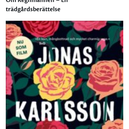
Om Regnmannen – En
trädgårdsberättelse