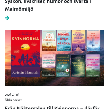
Syskon, livskriser, humor och svärta i
Malmömiljö
2026-07-16
Älska pocket
Från Näktergalen till Kvinnorna – därför