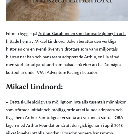
Filmen bygger på
Arthur. Gatuhunden som lämnade djungeln och
hittade hem
av Mikael Lindnord. Boken berättar den verkliga
historien om en svensk äventyrsidrottare som vann miljontals
hjärtan när han och hans team adopterade Arthur, en illa sårad
men storhjärtad gatuhund som hakade på efter att ha fått några
köttbullar under VM i Adventure Racing i Ecuador.
Mikael Lindnord:
– Detta skulle aldrig vara möjligt om inte alla tusentals människor
som stöttade initialt och möjliggjorde att vi kunde adoptera och
flyga hem Arthur. Samtidigt är vi stolta att vi kunnat stötta LOBA-
lagen med Arthur Foundation så att den gick igenom i april 2018,
vilket innebär att alla hundar i Ecuador numera har samma