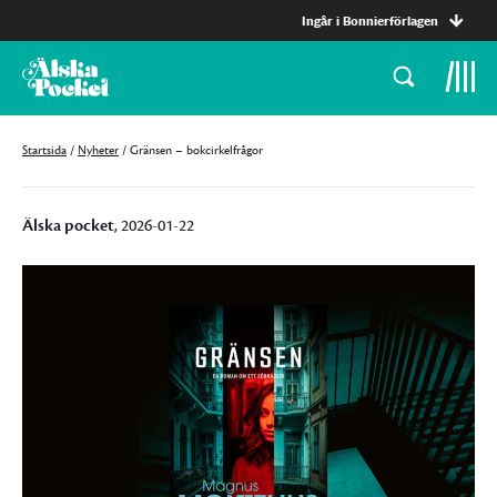
Ingår i Bonnierförlagen
Startsida
/
Nyheter
/
Gränsen – bokcirkelfrågor
Älska pocket
, 2026-01-22