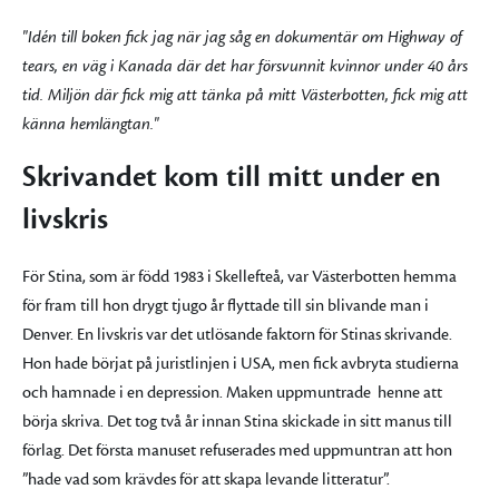
"Idén till boken fick jag när jag såg en dokumentär om Highway of
tears, en väg i Kanada där det har försvunnit kvinnor under 40 års
tid. Miljön där fick mig att tänka på mitt Västerbotten, fick mig att
känna hemlängtan."
Skrivandet kom till mitt under en
livskris
För Stina, som är född 1983 i Skellefteå, var Västerbotten hemma
för fram till hon drygt tjugo år flyttade till sin blivande man i
Denver. En livskris var det utlösande faktorn för Stinas skrivande.
Hon hade börjat på juristlinjen i USA, men fick avbryta studierna
och hamnade i en depression. Maken uppmuntrade henne att
börja skriva. Det tog två år innan Stina skickade in sitt manus till
förlag. Det första manuset refuserades med uppmuntran att hon
”hade vad som krävdes för att skapa levande litteratur”.