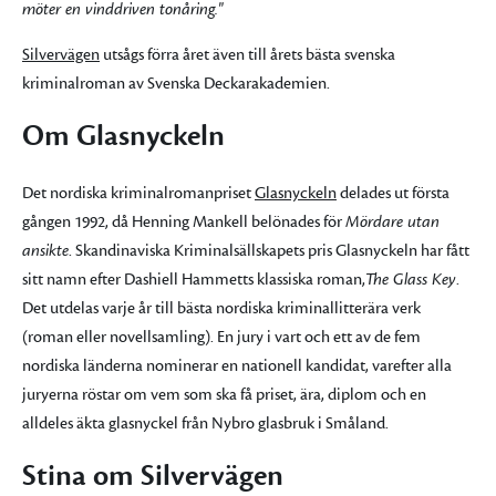
möter en vinddriven tonåring."
Silvervägen
utsågs förra året även till årets bästa svenska
kriminalroman av Svenska Deckarakademien.
Om Glasnyckeln
Det nordiska kriminalromanpriset
Glasnyckeln
delades ut första
gången 1992, då Henning Mankell belönades för
Mördare utan
ansikte
. Skandinaviska Kriminalsällskapets pris Glasnyckeln har fått
sitt namn efter Dashiell Hammetts klassiska roman,
The Glass Key
.
Det utdelas varje år till bästa nordiska kriminallitterära verk
(roman eller novellsamling). En jury i vart och ett av de fem
nordiska länderna nominerar en nationell kandidat, varefter alla
juryerna röstar om vem som ska få priset, ära, diplom och en
alldeles äkta glasnyckel från Nybro glasbruk i Småland.
Stina om Silvervägen