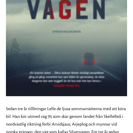
Sedan tre år tillbringar Lelle de ljusa sommarnätterna med att köra
bil. Han kör utmed väg 95 som skär genom landet från Skellefteå i
nordvästlig riktning förbi Arvidsjaur, Arjeplog och mynnar vid
norska gränsen, den väg som kallas Silvervägen. För tre år sedan