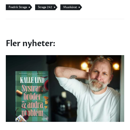
Fredrik Strage
Strage 242
Musikörat
Fler nyheter: