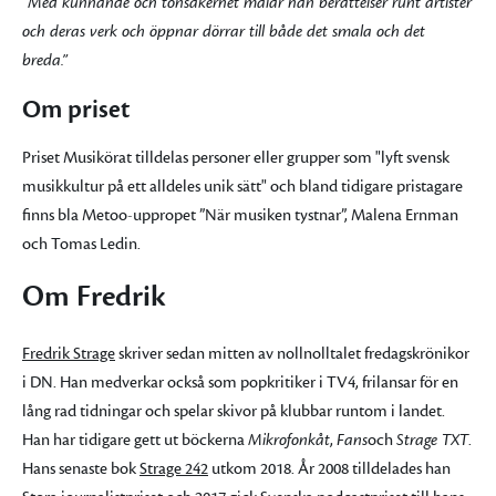
”Med kunnande och tonsäkerhet målar han berättelser runt artister
och deras verk och öppnar dörrar till både det smala och det
breda.”
Om priset
Priset Musikörat tilldelas personer eller grupper som "lyft svensk
musikkultur på ett alldeles unik sätt" och bland tidigare pristagare
finns bla Metoo-uppropet ”När musiken tystnar”, Malena Ernman
och Tomas Ledin.
Om Fredrik
Fredrik Strage
skriver sedan mitten av nollnolltalet fredagskrönikor
i DN. Han medverkar också som popkritiker i TV4, frilansar för en
lång rad tidningar och spelar skivor på klubbar runtom i landet.
Han har tidigare gett ut böckerna
Mikrofonkåt
,
Fans
och
Strage TXT
.
Hans senaste bok
Strage 242
utkom 2018. År 2008 tilldelades han