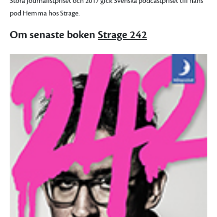
Stora journalistpriset och 2017 gick Svenska podcastpriset till hans
pod Hemma hos Strage.
Om senaste boken
Strage 242