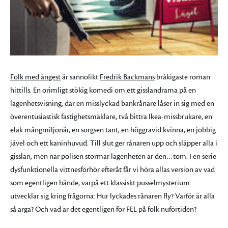
Folk med ångest
är sannolikt
Fredrik Backmans
bråkigaste roman
hittills. En orimligt stökig komedi om ett gisslandrama på en
lägenhetsvisning, där en misslyckad bankrånare låser in sig med en
överentusiastisk fastighetsmäklare, två bittra Ikea-missbrukare, en
elak mångmiljonär, en sorgsen tant, en höggravid kvinna, en jobbig
jävel och ett kaninhuvud. Till slut ger rånaren upp och släpper alla i
gisslan, men när polisen stormar lägenheten är den…tom. I en serie
dysfunktionella vittnesförhör efteråt får vi höra allas version av vad
som egentligen hände, varpå ett klassiskt pusselmysterium
utvecklar sig kring frågorna: Hur lyckades rånaren fly? Varför är alla
så arga? Och vad är det egentligen för FEL på folk nuförtiden?