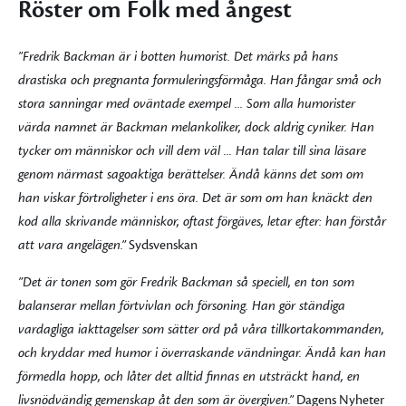
Röster om Folk med ångest
”Fredrik Backman är i botten humorist. Det märks på hans
drastiska och pregnanta formuleringsförmåga. Han fångar små och
stora sanningar med oväntade exempel ... Som alla humorister
värda namnet är Backman melankoliker, dock aldrig cyniker. Han
tycker om människor och vill dem väl ... Han talar till sina läsare
genom närmast sagoaktiga berättelser. Ändå känns det som om
han viskar förtroligheter i ens öra. Det är som om han knäckt den
kod alla skrivande människor, oftast förgäves, letar efter: han förstår
att vara angelägen.”
Sydsvenskan
”Det är tonen som gör Fredrik Backman så speciell, en ton som
balanserar mellan förtvivlan och försoning. Han gör ständiga
vardagliga iakttagelser som sätter ord på våra tillkortakommanden,
och kryddar med humor i överraskande vändningar. Ändå kan han
förmedla hopp, och låter det alltid finnas en utsträckt hand, en
livsnödvändig gemenskap åt den som är övergiven.”
Dagens Nyheter