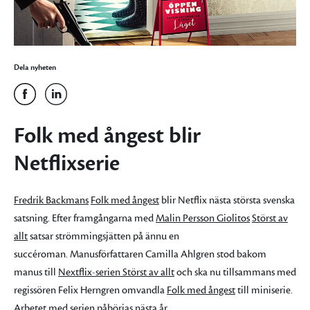
Dela nyheten
Folk med ångest blir
Netflixserie
Fredrik Backmans
Folk med ångest
blir Netflix nästa största svenska
satsning. Efter framgångarna med
Malin Persson Giolitos
Störst av
allt
satsar strömmingsjätten på ännu en
succéroman. Manusförfattaren Camilla Ahlgren stod bakom
manus till
Nextflix-serien Störst av allt
och ska nu tillsammans med
regissören Felix Herngren omvandla
Folk med ångest
till miniserie.
Arbetet med serien påbörjas nästa år.