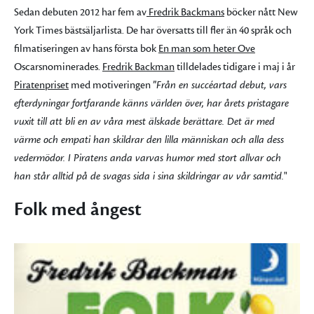
Sedan debuten 2012 har fem av
Fredrik Backmans
böcker nått New
York Times bästsäljarlista. De har översatts till fler än 40 språk och
filmatiseringen av hans första bok
En man som heter Ove
Oscarsnominerades.
Fredrik Backman
tilldelades tidigare i maj i år
Piratenpriset
med motiveringen ”
Från en succéartad debut, vars
efterdyningar fortfarande känns världen över, har årets pristagare
vuxit till att bli en av våra mest älskade berättare. Det är med
värme och empati han skildrar den lilla människan och alla dess
vedermödor. I Piratens anda varvas humor med stort allvar och
han står alltid på de svagas sida i sina skildringar av vår samtid.
"
Folk med ångest