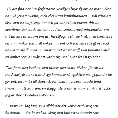
”Till det fina hör hur författaren verkligen bryr sig om de människor
han väljer att skildra, med eller utan kaninhuvuden. ... väl värd att
läsa som ett slags saga om och för kantstötta vuxna, där de
överdimensionerade kaninhuvudena samsas med påminnelser om
att du inte är ensam om att ha tillfogats sår av livet. ... en berättelse
om människor som helt enkelt har ont och som inte riktigt vet vad
de ska ta sig till med sin smärta. Det är ett stoff som förvaltas med
en ömhet som är svår att värja sig mot.
” Svenska Dagbladet
”Där finns den kvalitet som utöver den säkra blicken för socialt
maskspel gör hans mänskliga komedier så effektiva och gripande: de
gör ont, för mitt i all slapstick och ibland forcerad svada finns
smärtan i att leva som en skugga strax under ytan. Tänk, det tycker
jag är stort.”
Göteborgs-Posten
”... snart var jag fast, som alltid när det kommer till mig och
Backman. ... det är en lika viktig som fantastisk historia som