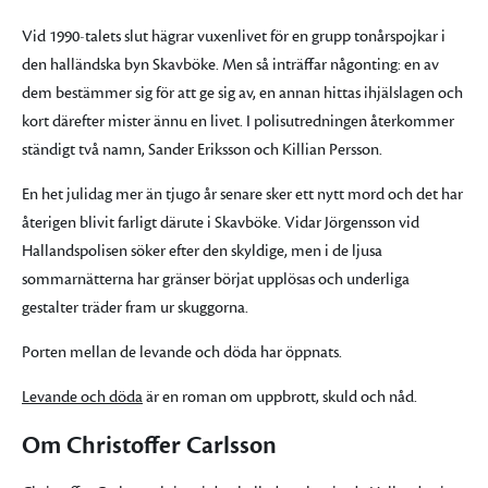
Vid 1990-talets slut hägrar vuxenlivet för en grupp tonårspojkar i
den halländska byn Skavböke. Men så inträffar någonting: en av
dem bestämmer sig för att ge sig av, en annan hittas ihjälslagen och
kort därefter mister ännu en livet. I polisutredningen återkommer
ständigt två namn, Sander Eriksson och Killian Persson.
En het julidag mer än tjugo år senare sker ett nytt mord och det har
återigen blivit farligt därute i Skavböke. Vidar Jörgensson vid
Hallandspolisen söker efter den skyldige, men i de ljusa
sommarnätterna har gränser börjat upplösas och underliga
gestalter träder fram ur skuggorna.
Porten mellan de levande och döda har öppnats.
Levande och döda
är en roman om uppbrott, skuld och nåd.
Om Christoffer Carlsson