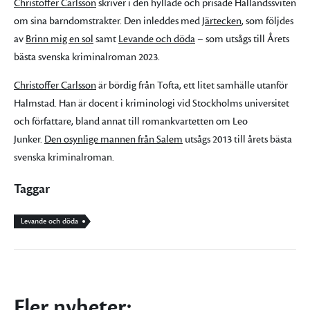
Christoffer Carlsson
skriver i den hyllade och prisade Hallandssviten
om sina barndomstrakter. Den inleddes med
Järtecken
, som följdes
av
Brinn mig en sol
samt
Levande och döda
– som utsågs till Årets
bästa svenska kriminalroman 2023.
Christoffer Carlsson
är bördig från Tofta, ett litet samhälle utanför
Halmstad. Han är docent i kriminologi vid Stockholms universitet
och författare, bland annat till romankvartetten om Leo
Junker.
Den osynlige mannen från Salem
utsågs 2013 till årets bästa
svenska kriminalroman.
Taggar
Levande och döda
Fler nyheter: