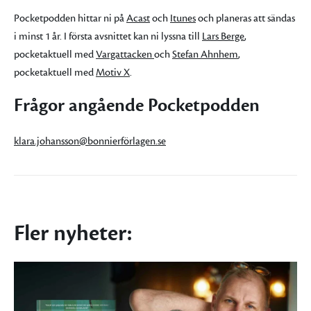
Pocketpodden hittar ni på
Acast
och
Itunes
och planeras att sändas
i minst 1 år. I första avsnittet kan ni lyssna till
Lars Berge
,
pocketaktuell med
Vargattacken
och
Stefan Ahnhem
,
pocketaktuell med
Motiv X
.
Frågor angående Pocketpodden
klara.johansson@bonnierförlagen.se
Fler nyheter: