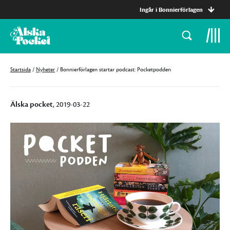
Ingår i Bonnierförlagen
Startsida
/
Nyheter
/
Bonnierförlagen startar podcast: Pocketpodden
Älska pocket
, 2019-03-22