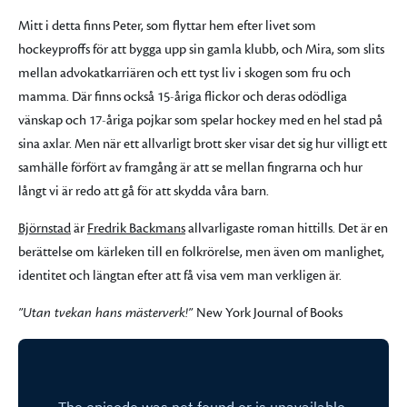
Mitt i detta finns Peter, som flyttar hem efter livet som
hockeyproffs för att bygga upp sin gamla klubb, och Mira, som slits
mellan advokatkarriären och ett tyst liv i skogen som fru och
mamma. Där finns också 15-åriga flickor och deras odödliga
vänskap och 17-åriga pojkar som spelar hockey med en hel stad på
sina axlar. Men när ett allvarligt brott sker visar det sig hur villigt ett
samhälle förfört av framgång är att se mellan fingrarna och hur
långt vi är redo att gå för att skydda våra barn.
Björnstad
är
Fredrik Backmans
allvarligaste roman hittills. Det är en
berättelse om kärleken till en folkrörelse, men även om manlighet,
identitet och längtan efter att få visa vem man verkligen är.
”Utan tvekan hans mästerverk!”
New York Journal of Books