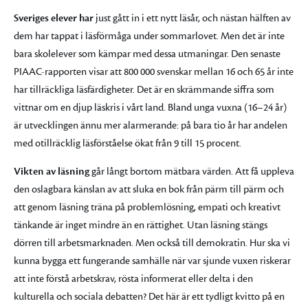
Sveriges elever har
just gått in i ett nytt läsår, och nästan hälften av
dem har tappat i läsförmåga under sommarlovet. Men det är inte
bara skolelever som kämpar med dessa utmaningar. Den senaste
PIAAC-rapporten visar att 800 000 svenskar mellan 16 och 65 år inte
har tillräckliga läsfärdigheter. Det är en skrämmande siffra som
vittnar om en djup läskris i vårt land. Bland unga vuxna (16–24 år)
är utvecklingen ännu mer alarmerande: på bara tio år har andelen
med otillräcklig läsförståelse ökat från 9 till 15 procent.
Vikten av läsning
går långt bortom mätbara värden. Att få uppleva
den oslagbara känslan av att sluka en bok från pärm till pärm och
att genom läsning träna på problemlösning, empati och kreativt
tänkande är inget mindre än en rättighet. Utan läsning stängs
dörren till arbetsmarknaden. Men också till demokratin. Hur ska vi
kunna bygga ett fungerande samhälle när var sjunde vuxen riskerar
att inte förstå arbetskrav, rösta informerat eller delta i den
kulturella och sociala debatten? Det här är ett tydligt kvitto på en