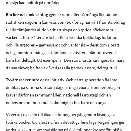
misslyckad politik på området.
Böcker och bokläsning
gynnar samhället på många fler sätt än
statistiken någonsin kan visa. Som bokförlag har vårt främsta bidrag
till läsfrämjandet alltid varit att skapa och sprida böcker som
väcker läslust. På senare år har flera svenska bokförlag, författare
och illustratörer – gemensamt och var för sig – dessutom sjösatt
och genomfört många läsfrämjande aktiviteter där tiotusentals
barn har deltagit. Ett exempel är Den stora läsutmaningen, där nära
47 000 elever, hälften av Sveriges alla fjärdeklassare, deltog 2024.
Tyvärr räcker inte
dessa initiativ. Och nästa generation får inte
drabbas på samma sätt som dagens unga vuxna. Bonnierförlagen
kräver därför en sammanhållen, nationell lässtrategi och en
nollvision mot bristande läskunnighet hos barn och unga.
Vi vet att nyckeln till ökad läskunnighet går genom läsning av
fysiska böcker. Och just nu finns det ett gyllene läge: Regeringen ger
under 2024–2025 ett stadsbidrag på 656 miljoner kronor för inköp