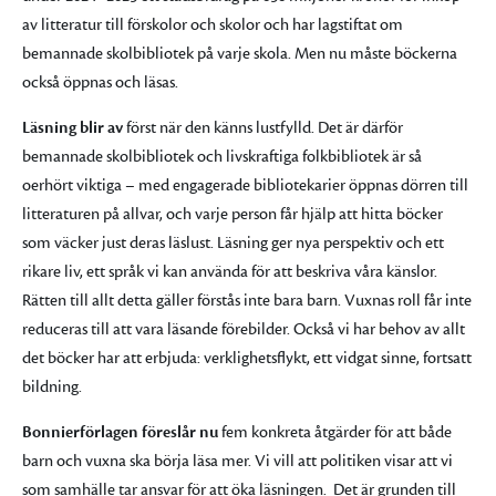
av litteratur till förskolor och skolor och har lagstiftat om
bemannade skolbibliotek på varje skola. Men nu måste böckerna
också öppnas och läsas.
Läsning blir av
först när den känns lustfylld. Det är därför
bemannade skolbibliotek och livskraftiga folkbibliotek är så
oerhört viktiga – med engagerade bibliotekarier öppnas dörren till
litteraturen på allvar, och varje person får hjälp att hitta böcker
som väcker just deras läslust. Läsning ger nya perspektiv och ett
rikare liv, ett språk vi kan använda för att beskriva våra känslor.
Rätten till allt detta gäller förstås inte bara barn. Vuxnas roll får inte
reduceras till att vara läsande förebilder. Också vi har behov av allt
det böcker har att erbjuda: verklighetsflykt, ett vidgat sinne, fortsatt
bildning.
Bonnierförlagen föreslår nu
fem konkreta åtgärder för att både
barn och vuxna ska börja läsa mer. Vi vill att politiken visar att vi
som samhälle tar ansvar för att öka läsningen. Det är grunden till