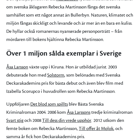
om svenska åklagaren Rebecka Martinsson fånga det svenska
samhället som ett något annat än Bullerbyn. Naturen, klimatet och
miljön fångas skickligt och levande och är mer än en bara en kuliss.
De hyllar också romanernas nyanserade personporträtt – från
mördaren till bokens hjältinna Rebecka Martinsson.
Över 1 miljon sålda exemplar i Sverige
Åsa Larsson
växte upp i Kiruna. Hon är utbildad jurist. 2003
debuterade hon med
Solstorm
,
som belönades med Svenska
Deckarakademins pris för bästa debut och även blev film med
Izabella Scorupco i huvudrollen som Rebecka Martinsson.
Uppföljaren
Det blod som spillts
blev Bästa Svenska
Kriminalroman 2004. 2006 kom
Åsa Larssons
tredje kriminalroman
Svart stig
och 2008
Till dess din vrede upphör
.
2012 utkom den
femte boken om Rebecka Martinsson,
Till offer åt Molok
, och
samma år fick hon Deckarakademins pris.