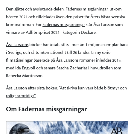
Den sjätte och avslutande delen,
Fädernas missgärningar
, utkom
hösten 2021 och tilldelades även den priset för Årets bästa svenska
kriminalroman. För
Fädernas missgärningar
står Åsa Larsson som
vinnare av Adlibrispriset 2021 i kategorin Deckare.
Åsa Larssons
böcker har totalt sålts i mer än 1 miljon exemplar bara
i Sverige, och sålts internationellt till 26 länder. En ny serie
filmatiseringar baserade på
Åsa Larssons
romaner inleddes 2015,
med Ida Engvoll och senare Sascha Zacharias i huvudrollen som
Rebecka Martinsson.
Åsa Larsson efter sista boken: ”Att skriva kan vara både blötmyr och
roligt samtidigt”
Om Fädernas missgärningar