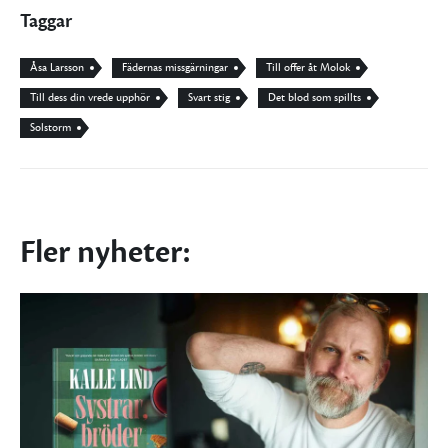
Taggar
Åsa Larsson
Fädernas missgärningar
Till offer åt Molok
Till dess din vrede upphör
Svart stig
Det blod som spillts
Solstorm
Fler nyheter: