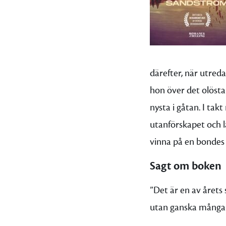
därefter, när utred
hon över det olösta
nysta i gåtan. I tak
utanförskapet och l
vinna på en bondes
Sagt om boken
”Det är en av årets
utan ganska mång