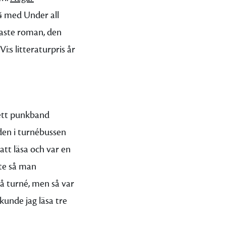
4 med Under all
naste roman, den
i:s litteraturpris år
 ett punkband
iden i turnébussen
att läsa och var en
nte så man
på turné, men så var
kunde jag läsa tre