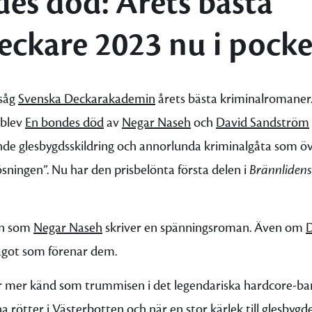
es död: Årets bästa
ckare 2023 nu i pocke
tsåg
Svenska Deckarakademin
årets bästa kriminalromaner.
 blev
En bondes död
av
Negar Naseh
och
David Sandström
ande glesbygdsskildring och annorlunda kriminalgåta som öv
ningen”. Nu har den prisbelönta första delen i
Brännlidens
en som
Negar Naseh
skriver en spänningsroman. Även om
D
något som förenar dem.
 mer känd som trummisen i det legendariska hardcore-b
a rötter i Västerbotten och när en stor kärlek till glesbygd