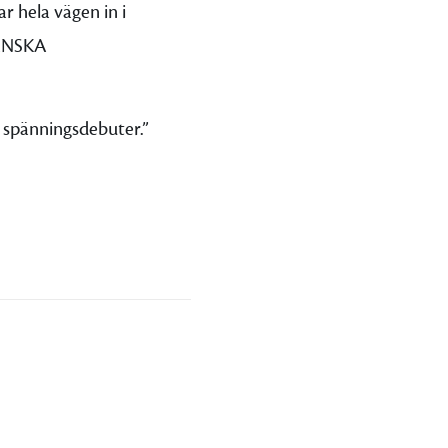
r hela vägen in i
KÅNSKA
 spänningsdebuter.”