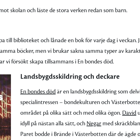
ot skolan och läste de stora verken redan som barn.
 till biblioteket och lånade en bok för varje dag i veckan. 
n samma böcker, men vi brukar sakna samma typer av karak
har vi försökt skapa tillsammans i En bondes död.
Landsbygdsskildring och deckare
En bondes död
är en landsbygdsskildring som delv
specialintressen – bondekulturen och Västerbotte
området på olika sätt och med olika ögon.
David
u
idyll på nästan alla sätt, och
Negar
med skräckbland
Paret bodde i Brände i Västerbotten där de ägde 