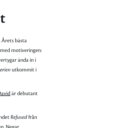
t
 Årets bästa
med motiveringen:
ertygar ända in i
erien
utkommit i
avid
är debutant
andet
Refused
från
en.
Negar