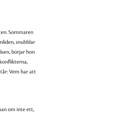
otten. Sommaren
nliden, snubblar
isen, börjar hon
konflikterna,
står: Vem har att
man om inte ett,