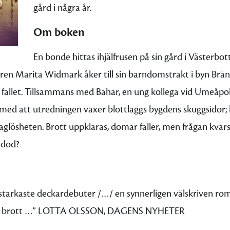
gård i några år.
Om boken
En bonde hittas ihjälfrusen på sin gård i Västerb
aren Marita Widmark åker till sin barndomstrakt i byn Brän
 fallet. Tillsammans med Bahar, en ung kollega vid Umeåpol
t med att utredningen växer blottläggs bygdens skuggsidor; 
aglösheten. Brott uppklaras, domar faller, men frågan kvar
 död?
 starkaste deckardebuter /…/ en synnerligen välskriven ro
a brott …” LOTTA OLSSON, DAGENS NYHETER