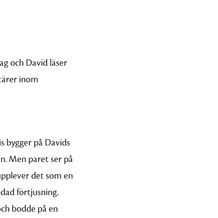
Jag och David läser
tärer inom
is bygger på Davids
n. Men paret ser på
pplever det som en
ad förtjusning.
och bodde på en