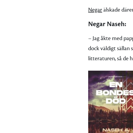
Negar
älskade därem
Negar Naseh:
– Jag åkte med pappa
dock väldigt sälla
litteraturen, så de 