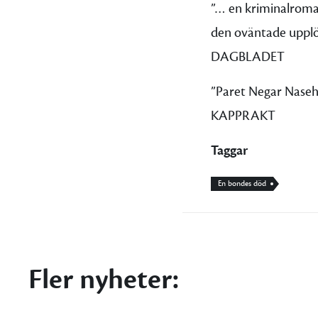
”… en kriminalroman
den oväntade uppl
DAGBLADET
”Paret Negar Naseh
KAPPRAKT
Taggar
En bondes död
Fler nyheter: