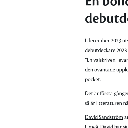
En bond
debutde
I december 2023 u
debutdeckare 2023
”En välskriven, lev
den oväntade upplös
pocket.
Det är första gång
så är litteraturen 
David Sandström
är
Umeå.
David
har sin