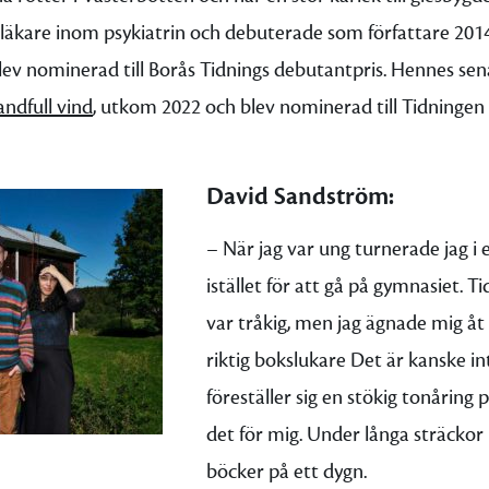
läkare inom psykiatrin och debuterade som författare 201
ev nominerad till Borås Tidnings debutantpris. Hennes se
andfull vind
, utkom 2022 och blev nominerad till Tidningen V
David Sandström:
– När jag var ung turnerade jag i
istället för att gå på gymnasiet. T
var tråkig, men jag ägnade mig åt 
riktig bokslukare Det är kanske i
föreställer sig en stökig tonåring 
det för mig. Under långa sträckor 
böcker på ett dygn.