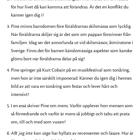
för hur livet då kan komma att förändras. Är det en konflikt du
känner igen dig i?
Pine minns barndomen före föräldrarnas skilsmässa som lycklig.
När föräldrarna skiljer sig är det som om pappan försvinner från
familjen. Idag ser det annorlunda ut vid skilsmässor, åtminstone i
Sverige. Finns det för barnen känslomässiga aspekter som kanske
glöms bort när föräldrarna delar på sig?
Pine springer på Kurt Cobain på en musikfestival som tonåring,
men hon är inte särskilt imponerad. Känner du igen dig i hennes
bild av att vara en tonåring som festar och lever hårt och
intensivt?
I en essä skriver Pine om mens. Varför upplever hon mensen som
så förnedrande och varför är mens så jobbigt och tabu att prata
om, till och med som vuxen?
Allt jag inte kan säga
har hyllats av recensenter och läsare. Hur är