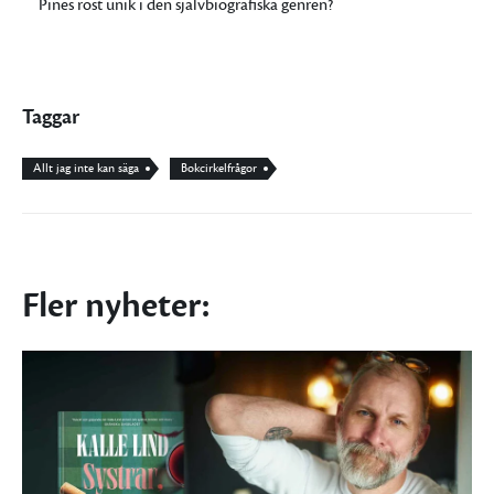
Pines röst unik i den självbiografiska genren?
Taggar
Allt jag inte kan säga
Bokcirkelfrågor
Fler nyheter: