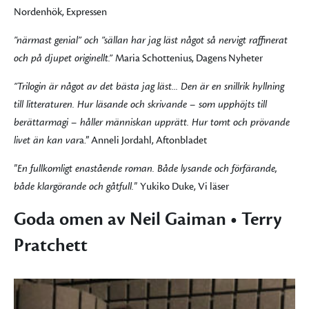
Nordenhök, Expressen
”närmast genial” och ”sällan har jag läst något så nervigt raffinerat
och på djupet originellt.”
Maria Schottenius, Dagens Nyheter
”Trilogin är något av det bästa jag läst... Den är en snillrik hyllning
till litteraturen. Hur läsande och skrivande – som upphöjts till
berättarmagi – håller människan upprätt. Hur tomt och prövande
livet än kan var
a.” Anneli Jordahl, Aftonbladet
"En fullkomligt enastående roman. Både lysande och förfärande,
både klargörande och gåtfull."
Yukiko Duke, Vi läser
Goda omen av Neil Gaiman • Terry
Pratchett