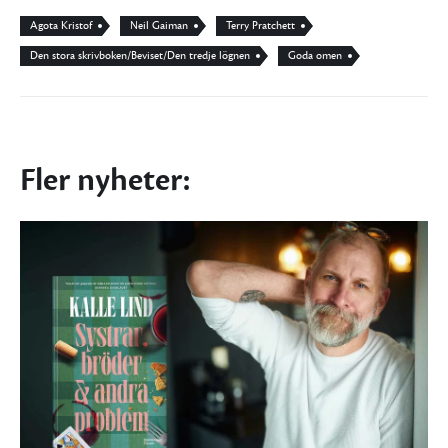
Agota Kristof
Neil Gaiman
Terry Pratchett
Den stora skrivboken/Beviset/Den tredje lögnen
Goda omen
Fler nyheter: