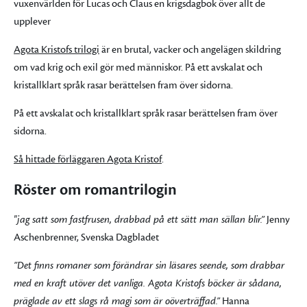
vuxenvärlden för Lucas och Claus en krigsdagbok över allt de
upplever
Agota Kristofs trilogi
är en brutal, vacker och angelägen skildring
om vad krig och exil gör med människor. På ett avskalat och
kristallklart språk rasar berättelsen fram över sidorna.
På ett avskalat och kristallklart språk rasar berättelsen fram över
sidorna.
Så hittade förläggaren Agota Kristof
.
Röster om romantrilogin
"jag satt som fastfrusen, drabbad på ett sätt man sällan blir.”
Jenny
Aschenbrenner, Svenska Dagbladet
”Det finns romaner som förändrar sin läsares seende, som drabbar
med en kraft utöver det vanliga. Agota Kristofs böcker är sådana,
präglade av ett slags rå magi som är oöverträffad.”
Hanna