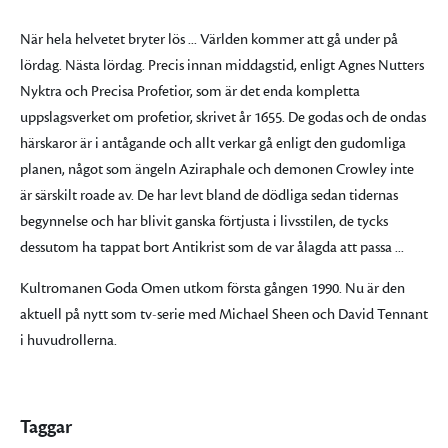
När hela helvetet bryter lös ... Världen kommer att gå under på
lördag. Nästa lördag. Precis innan middagstid, enligt Agnes Nutters
Nyktra och Precisa Profetior, som är det enda kompletta
uppslagsverket om profetior, skrivet år 1655. De godas och de ondas
härskaror är i antågande och allt verkar gå enligt den gudomliga
planen, något som ängeln Aziraphale och demonen Crowley inte
är särskilt roade av. De har levt bland de dödliga sedan tidernas
begynnelse och har blivit ganska förtjusta i livsstilen, de tycks
dessutom ha tappat bort Antikrist som de var ålagda att passa ...
Kultromanen Goda Omen utkom första gången 1990. Nu är den
aktuell på nytt som tv-serie med Michael Sheen och David Tennant
i huvudrollerna.
Taggar