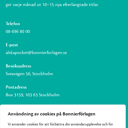
ger varje månad ut 10–15 nya efterlängtade titlar.
Telefon
08-696 80 00
E-post
alskapocket@bonnierforlagen.se
Besöksadress
Sveavägen 56, Stockholm
Postadress
Box 3159, 103 63 Stockholm
Användning av cookies på Bonnierförlagen
Vi använder cookies för att förbättra din användarupplevelse och för
Om Bonnierförlagen