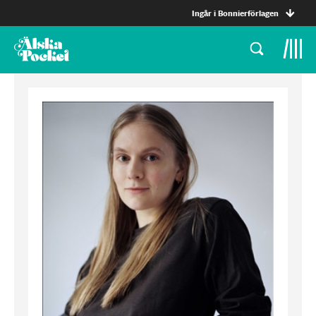
Ingår i Bonnierförlagen