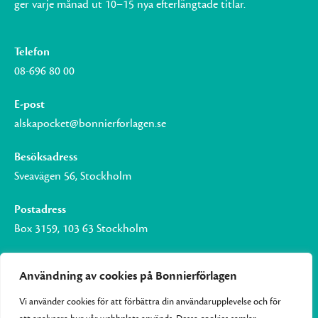
ger varje månad ut 10–15 nya efterlängtade titlar.
Telefon
08-696 80 00
E-post
alskapocket@bonnierforlagen.se
Besöksadress
Sveavägen 56, Stockholm
Postadress
Box 3159, 103 63 Stockholm
Användning av cookies på Bonnierförlagen
Vi använder cookies för att förbättra din användarupplevelse och för
Om Bonnierförlagen