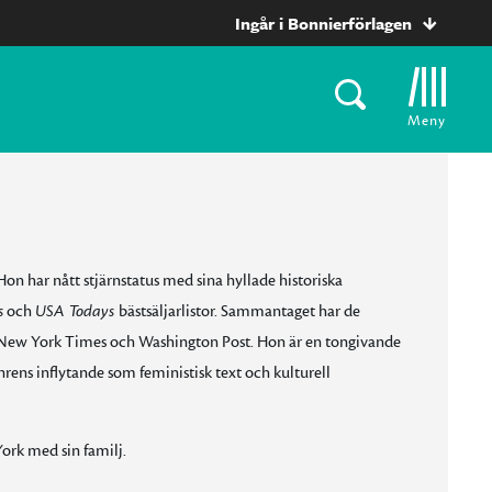
Ingår i Bonnierförlagen
Meny
on har nått stjärnstatus med sina hyllade historiska
s
och
USA Todays
bästsäljarlistor. Sammantaget har de
ör New York Times och Washington Post. Hon är en tongivande
nrens inflytande som feministisk text och kulturell
ork med sin familj.