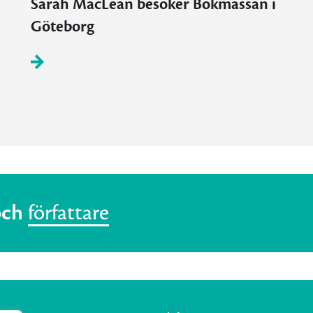
Sarah MacLean besöker Bokmässan i
Göteborg
och
författare