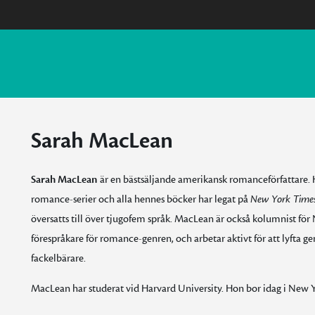
Sarah MacLean
Sarah MacLean
är en bästsäljande amerikansk romanceförfattare. H
romance-serier och alla hennes böcker har legat på
New York Time
översatts till över tjugofem språk. MacLean är också kolumnist f
förespråkare för romance-genren, och arbetar aktivt för att lyfta ge
fackelbärare.
MacLean har studerat vid Harvard University. Hon bor idag i New Y