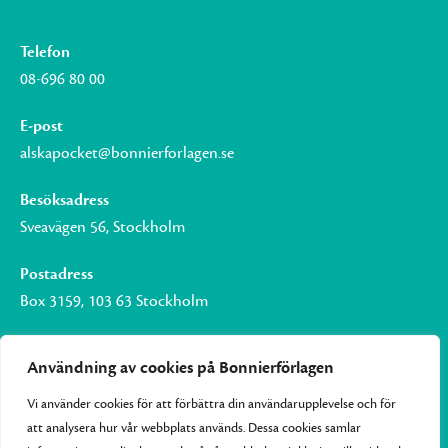
Telefon
08-696 80 00
E-post
alskapocket@bonnierforlagen.se
Besöksadress
Sveavägen 56, Stockholm
Postadress
Box 3159, 103 63 Stockholm
Användning av cookies på Bonnierförlagen
Vi använder cookies för att förbättra din användarupplevelse och för
Om Bonnierförlagen
att analysera hur vår webbplats används. Dessa cookies samlar
Cookies