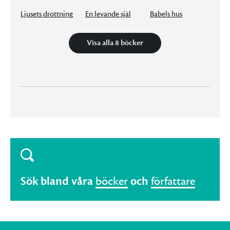
Ljusets drottning
En levande själ
Babels hus
Visa alla 8 böcker
Sök bland våra
böcker
och
författare