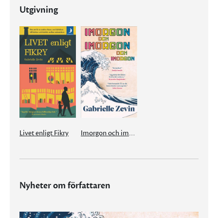
Utgivning
Livet enligt Fikry
Imorgon och imorgon och imorgon
Nyheter om författaren