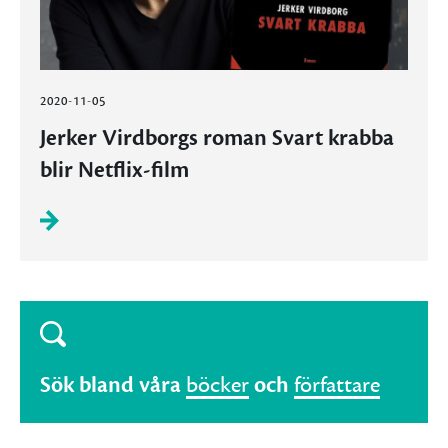
2020-11-05
Jerker Virdborgs roman Svart krabba
blir Netflix-film
Sök bland våra
böcker
och
författare