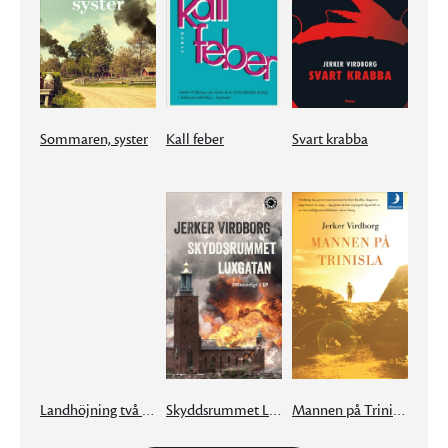
Sommaren, syster
Kall feber
Svart krabba
Landhöjning två centimeter per natt
Skyddsrummet Luxgatan
Mannen på Trinisla