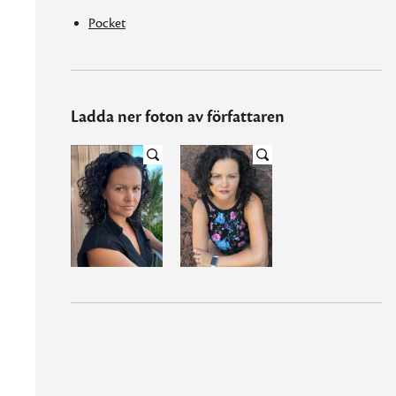
Pocket
Ladda ner foton av författaren