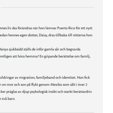
ennes liv ska förändras när hon lämnar Puerto Rico för ett nytt
dan hennes egen dotter, Daisy, dras tillbaka till rötterna hon
 Daisys sjukbädd ställs de inför gamla sår och begravda
entligen att höra hemma? En gripande berättelse om familj,
ildringar av migration, familjeband och identitet. Hon fick
 en mor och son på flykt genom Mexiko som sålt i över 2
ker präglas av djup psykologisk insikt och starkt berättardriv.
 två barn.