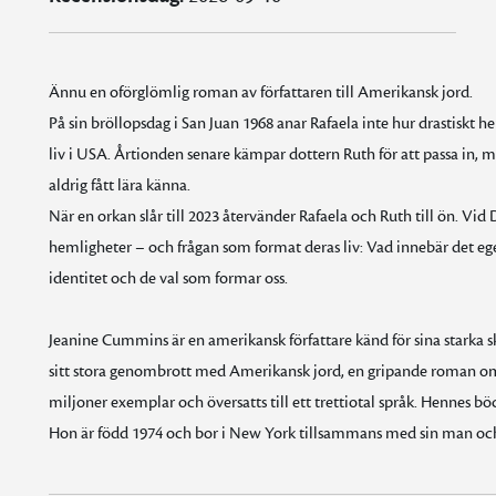
Ännu en oförglömlig roman av författaren till Amerikansk jord.
På sin bröllopsdag i San Juan 1968 anar Rafaela inte hur drastiskt h
liv i USA. Årtionden senare kämpar dottern Ruth för att passa in, me
aldrig fått lära känna.
När en orkan slår till 2023 återvänder Rafaela och Ruth till ön. Vid
hemligheter – och frågan som format deras liv: Vad innebär det eg
identitet och de val som formar oss.
Jeanine Cummins är en amerikansk författare känd för sina starka sk
sitt stora genombrott med Amerikansk jord, en gripande roman om
miljoner exemplar och översatts till ett trettiotal språk. Hennes böc
Hon är född 1974 och bor i New York tillsammans med sin man och