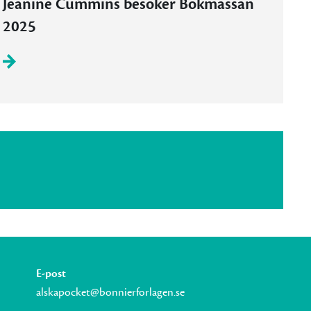
Jeanine Cummins besöker Bokmässan
2025
E-post
alskapocket@bonnierforlagen.se