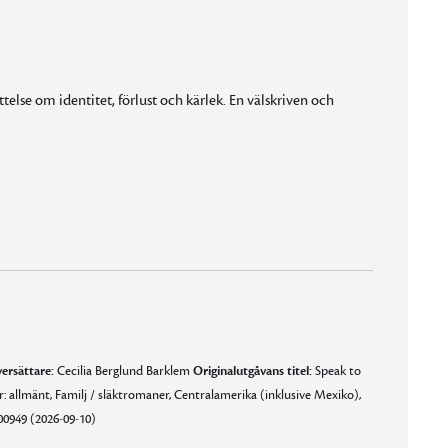
else om identitet, förlust och kärlek. En välskriven och
e ibland, men också otroligt rörande och mänskligt.
 personliga resor.”
ersättare:
Cecilia Berglund Barklem
Originalutgåvans titel:
Speak to
: allmänt, Familj / släktromaner, Centralamerika (inklusive Mexiko),
0949 (2026-09-10)