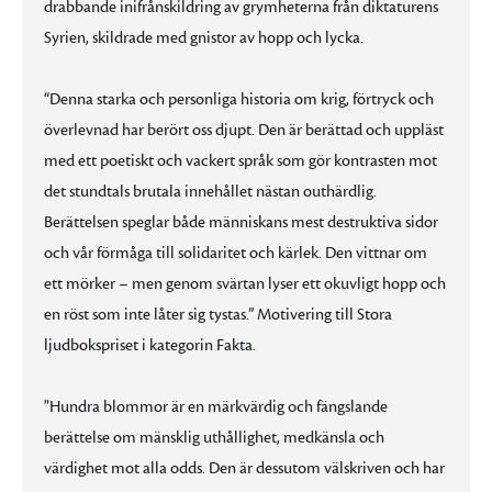
drabbande inifrånskildring av grymheterna från diktaturens
Syrien, skildrade med gnistor av hopp och lycka.
“Denna starka och personliga historia om krig, förtryck och
överlevnad har berört oss djupt. Den är berättad och uppläst
med ett poetiskt och vackert språk som gör kontrasten mot
det stundtals brutala innehållet nästan outhärdlig.
Berättelsen speglar både människans mest destruktiva sidor
och vår förmåga till solidaritet och kärlek. Den vittnar om
ett mörker – men genom svärtan lyser ett okuvligt hopp och
en röst som inte låter sig tystas.” Motivering till Stora
ljudbokspriset i kategorin Fakta.
"Hundra blommor är en märkvärdig och fängslande
berättelse om mänsklig uthållighet, medkänsla och
värdighet mot alla odds. Den är dessutom välskriven och har