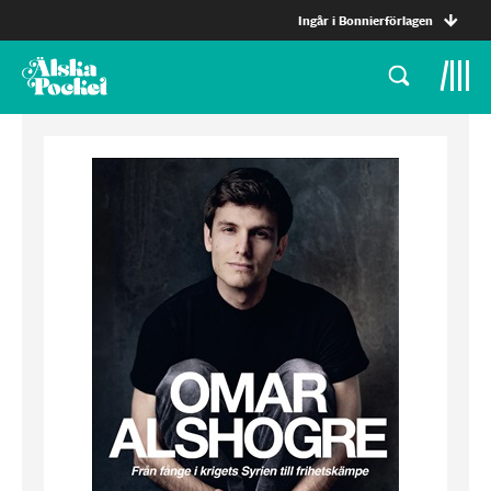
Ingår i Bonnierförlagen