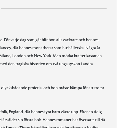
re. För varje dag som går blir hon allt vackrare och hennes
ncey, där hennes mor arbetar som hushållerska. Några år
i Milano, London och New York. Men mörka krafter kastar en
med den tragiska historien om två unga syskon i andra
lycksbådande profetia, och hon måste kämpa för att trotsa
lk, England, där hennes fyra barn växte upp. Efter en tidig
 års ålder sin första bok. Hennes romaner har översatts till 40
ch Sunday Times bästsäljarlistor och fortsätter att beröra