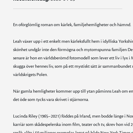
En oförglömlig roman om kärlek, familjehemligheter och hämnd.
Leah växer upp i ett enkelt men kärleksfullt hem i idylliska Yorkshi
skönhet undgår inte den förmögna och mytomspunna familjen Dela
senare är hon en världsberömd fotomodell som lever ett liv i lyx 
skugga över hennes liv, som på ett mystiskt sätt är sammanbundet 
världskrigets Polen.
När gamla hemligheter kommer upp till ytan påminns Leah om en o
det öde som tycks vara skrivet i stjärnorna.
Lucinda Riley (1965–2021) föddes på Irland, men bodde länge i Norfo
karriär som skådespelerska inom film, teater och tv, skrev hon vid 24
språk, sålts i 50 miljoner exemplar, legat på både New York Times o