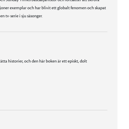
ljoner exemplar och har blivit ett globalt fenomen och skapat
n tv-serie i sju säsonger.
ta historier, och den här boken är ett episkt, dolt
ånga oväntade vändningar längs vägen.”
lse hanterades med stor känslighet och finess.”
ag njöt varje sekund av denna underbara bok."