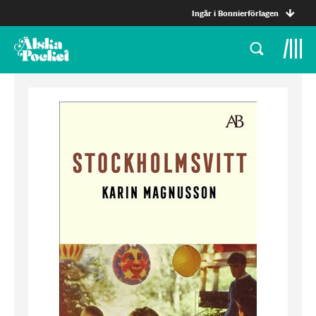
Ingår i Bonnierförlagen