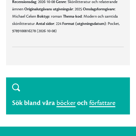
Recensionsdag:
2026-10-08
Genre:
Skönlitteratur och relaterande
ämnen
Originalutgåvans utgivningsår:
2025
Omslagsformgivare:
Michael Ceken
Boktyp:
roman
Thema-kod:
Modern och samtida
skönlitteratur
Antal sidor:
224
Format (utgivningsdatum):
Pocket,
9789100816278 (2026-10-08)
Sök bland våra
böcker
och
författare