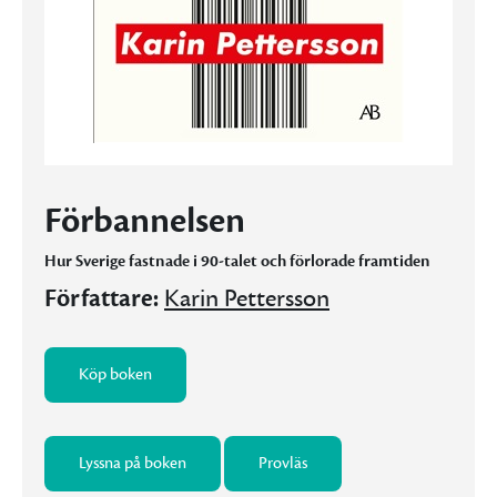
Förbannelsen
Hur Sverige fastnade i 90-talet och förlorade framtiden
Författare:
Karin Pettersson
Köp boken
Lyssna på boken
Provläs