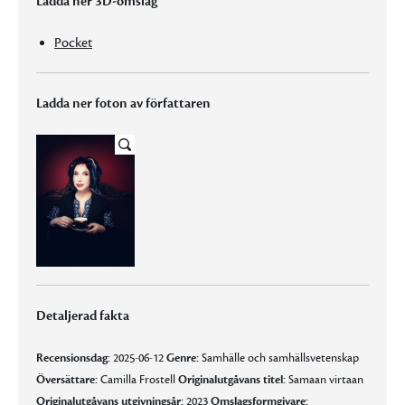
Ladda ner 3D-omslag
Pocket
Ladda ner foton av författaren
Detaljerad fakta
Recensionsdag:
2025-06-12
Genre:
Samhälle och samhällsvetenskap
Översättare:
Camilla Frostell
Originalutgåvans titel:
Samaan virtaan
Originalutgåvans utgivningsår:
2023
Omslagsformgivare: