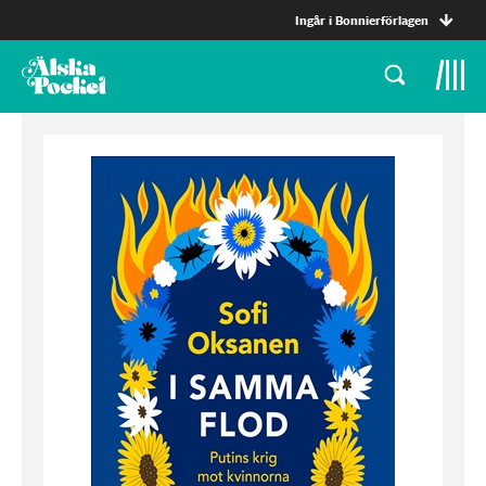
Ingår i Bonnierförlagen