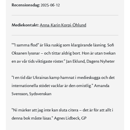
Recensionsdag:
2025-06-12
Mediekontakt:
Anna-Karin Korpi-Öhlund
"”I samma flod” är lika ruskig som klargörande läsning. Sofi
Oksanen lyssnar – och tittar aldrig bort. Hon är utan tvekan
en av vår tids viktigaste röster." Jan Eklund, Dagens Nyheter
"I en tid där Ukrainas kamp hamnat i medieskugga och det
internationella stödet vacklar är den omistlig." Amanda
Svensson, Sydsvenskan
"Ni märker att jag inte kan sluta citera – det är för att allt i
denna bok måste läsas." Agnes Lidbeck, GP