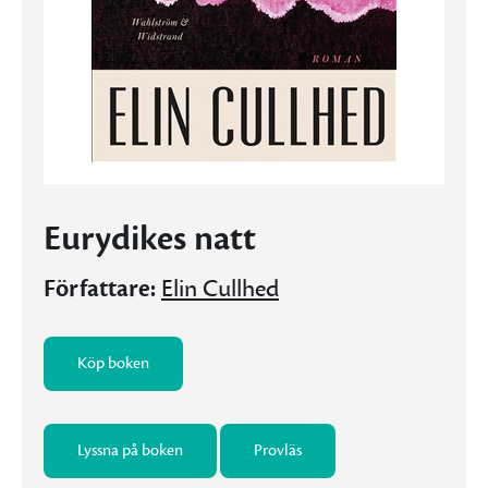
Eurydikes natt
Författare:
Elin Cullhed
Köp boken
Lyssna på boken
Provläs