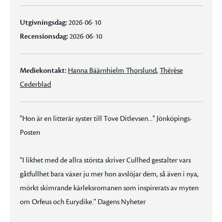
Utgivningsdag:
2026-06-10
Recensionsdag:
2026-06-10
Mediekontakt:
Hanna Bäärnhielm Thorslund
,
Thérèse
Cederblad
"Hon är en litterär syster till Tove Ditlevsen..." Jönköpings-
Posten
"I likhet med de allra största skriver Cullhed gestalter vars
gåtfullhet bara växer ju mer hon avslöjar dem, så även i nya,
mörkt skimrande kärleksromanen som inspirerats av myten
om Orfeus och Eurydike." Dagens Nyheter