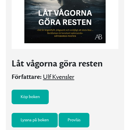
Låt vågorna göra resten
Författare:
Ulf Kvensler
Köp boken
Lyssna på boken
Provläs