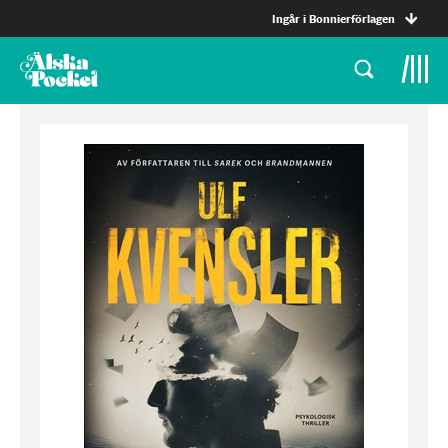
Ingår i Bonnierförlagen