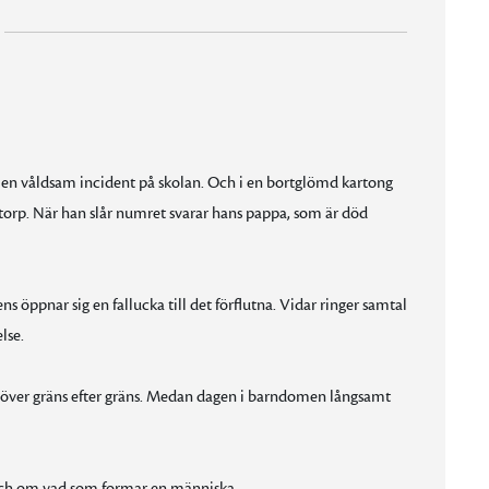
fter en våldsam incident på skolan. Och i en bortglömd kartong
torp. När han slår numret svarar hans pappa, som är död
ens öppnar sig en fallucka till det förflutna. Vidar ringer samtal
lse.
r över gräns efter gräns. Medan dagen i barndomen långsamt
 och om vad som formar en människa.