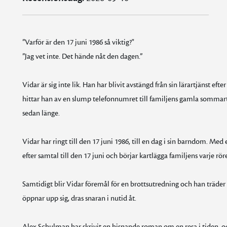
”Varför är den 17 juni 1986 så viktig?"
”Jag vet inte. Det hände nåt den dagen.”
Vidar är sig inte lik. Han har blivit avstängd från sin lärartjänst e
hittar han av en slump telefonnumret till familjens gamla sommar
sedan länge.
Vidar har ringt till den 17 juni 1986, till en dag i sin barndom. Med 
efter samtal till den 17 juni och börjar kartlägga familjens varje röre
Samtidigt blir Vidar föremål för en brottsutredning och han träde
öppnar upp sig, dras snaran i nutid åt.
Alex Schulman har skrivit en hisnande roman om en resa i tiden,