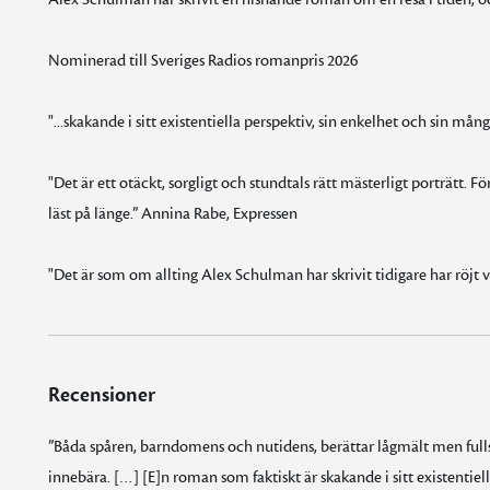
Nominerad till Sveriges Radios romanpris 2026
"...skakande i sitt existentiella perspektiv, sin enkelhet och sin 
"Det är ett otäckt, sorgligt och stundtals rätt mästerligt porträtt. 
läst på länge.” Annina Rabe, Expressen
"Det är som om allting Alex Schulman har skrivit tidigare har röjt
Recensioner
”Båda spåren, barndomens och nutidens, berättar lågmält men fullst
innebära. […] [E]n roman som faktiskt är skakande i sitt existentiel