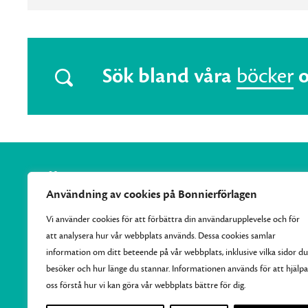
Sök bland våra
böcker
Användning av cookies på Bonnierförlagen
Vi använder cookies för att förbättra din användarupplevelse och för
att analysera hur vår webbplats används. Dessa cookies samlar
Vi samlar Bonnierförlagens pocketutgivning och ger varje
information om ditt beteende på vår webbplats, inklusive vilka sidor du
månad ut 10–15 nya efterlängtade titlar.
besöker och hur länge du stannar. Informationen används för att hjälpa
oss förstå hur vi kan göra vår webbplats bättre för dig.