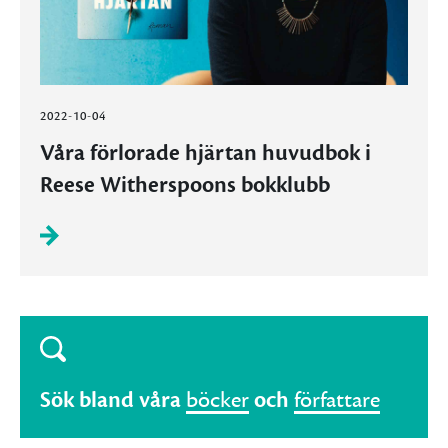
2022-10-04
Våra förlorade hjärtan huvudbok i
Reese Witherspoons bokklubb
Sök bland våra
böcker
och
författare