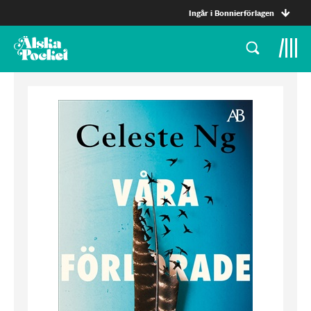
Ingår i Bonnierförlagen