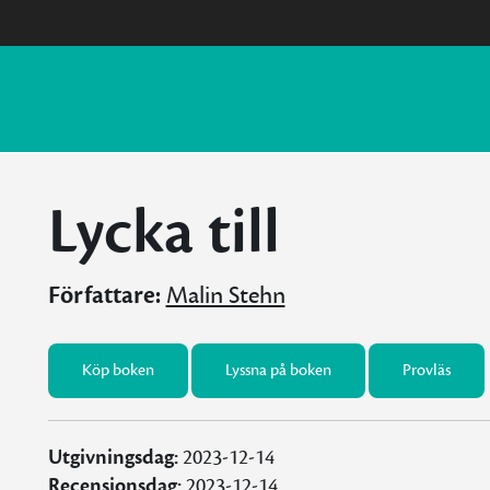
Lycka till
Författare:
Malin Stehn
Köp boken
Lyssna på boken
Provläs
Utgivningsdag:
2023-12-14
Recensionsdag:
2023-12-14