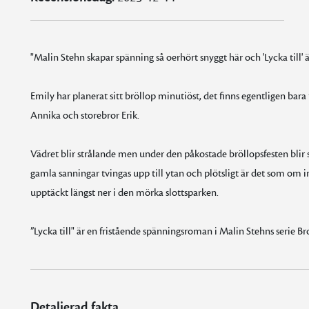
"Malin Stehn skapar spänning så oerhört snyggt här och 'Lycka till' 
Emily har planerat sitt bröllop minutiöst, det finns egentligen bara
Annika och storebror Erik.
Vädret blir strålande men under den påkostade bröllopsfesten blir
gamla sanningar tvingas upp till ytan och plötsligt är det som om in
upptäckt längst ner i den mörka slottsparken.
”Lycka till" är en fristående spänningsroman i Malin Stehns serie B
Detaljerad fakta