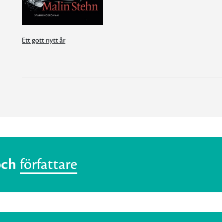
Ett gott nytt år
och
författare